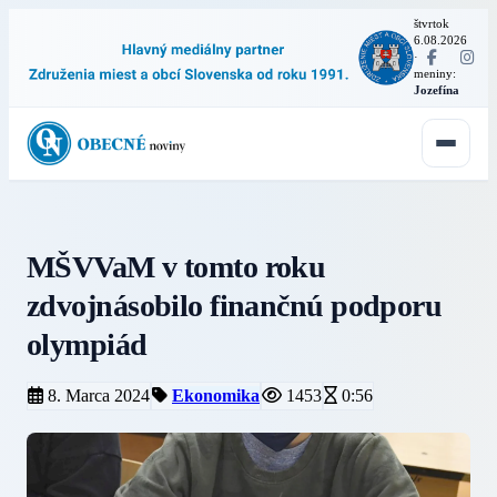
štvrtok
6.08.2026
·
meniny:
Jozefína
MŠVVaM v tomto roku
zdvojnásobilo finančnú podporu
olympiád
8. Marca 2024
Ekonomika
1453
0:56