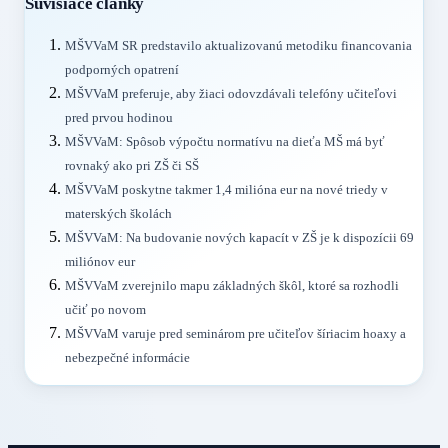
Súvisiace články
MŠVVaM SR predstavilo aktualizovanú metodiku financovania
podporných opatrení
MŠVVaM preferuje, aby žiaci odovzdávali telefóny učiteľovi
pred prvou hodinou
MŠVVaM: Spôsob výpočtu normatívu na dieťa MŠ má byť
rovnaký ako pri ZŠ či SŠ
MŠVVaM poskytne takmer 1,4 milióna eur na nové triedy v
materských školách
MŠVVaM: Na budovanie nových kapacít v ZŠ je k dispozícii 69
miliónov eur
MŠVVaM zverejnilo mapu základných škôl, ktoré sa rozhodli
učiť po novom
MŠVVaM varuje pred seminárom pre učiteľov šíriacim hoaxy a
nebezpečné informácie