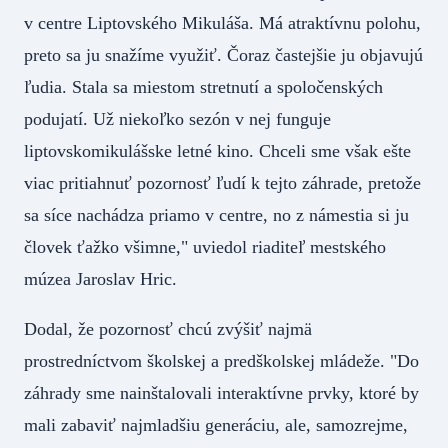
v centre Liptovského Mikuláša. Má atraktívnu polohu,
preto sa ju snažíme využiť. Čoraz častejšie ju objavujú
ľudia. Stala sa miestom stretnutí a spoločenských
podujatí. Už niekoľko sezón v nej funguje
liptovskomikulášske letné kino. Chceli sme však ešte
viac pritiahnuť pozornosť ľudí k tejto záhrade, pretože
sa síce nachádza priamo v centre, no z námestia si ju
človek ťažko všimne," uviedol riaditeľ mestského
múzea Jaroslav Hric.
Dodal, že pozornosť chcú zvýšiť najmä
prostredníctvom školskej a predškolskej mládeže. "Do
záhrady sme nainštalovali interaktívne prvky, ktoré by
mali zabaviť najmladšiu generáciu, ale, samozrejme,