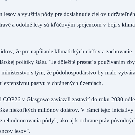
 lesov a využitia pôdy pre dosiahnutie cieľov udržateľné
dravé a odolné lesy sú kľúčovým spojencom v boji s klima
lídrov, že pre napĺňanie klimatických cieľov a zachovanie
skej politiky štátu. "Je dôležité prestať s používaním zby
 ministerstvo s tým, že pôdohospodárstvo by malo vytvárať
ovať extenzívnu pastvu v chránených územiach.
ncii COP26 v Glasgowe zaviazali zastaviť do roku 2030 odl
ške niekoľkých miliónov dolárov. V rámci tejto iniciatívy 
 a znehodnocovania pôdy", ako aj k ochrane práv pôvodnýc
ancov lesov".