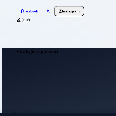
Instagram
Facebook
(tasr)
Strategickí partneri
Obecné noviny