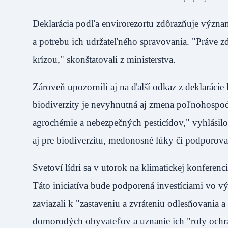
Deklarácia podľa envirorezortu zdôrazňuje význam
a potrebu ich udržateľného spravovania. "Práve z
krízou," skonštatovali z ministerstva.
Zároveň upozornili aj na ďalší odkaz z deklarácie 
biodiverzity je nevyhnutná aj zmena poľnohospodár
agrochémie a nebezpečných pesticídov," vyhlásilo
aj pre biodiverzitu, medonosné lúky či podpor
Svetoví lídri sa v utorok na klimatickej konfere
Táto iniciatíva bude podporená investíciami vo vý
zaviazali k "zastaveniu a zvráteniu odlesňovania
domorodých obyvateľov a uznanie ich "roly ochr