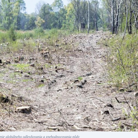
nie globálneho odlesňovania a znehodnocovania pôdy