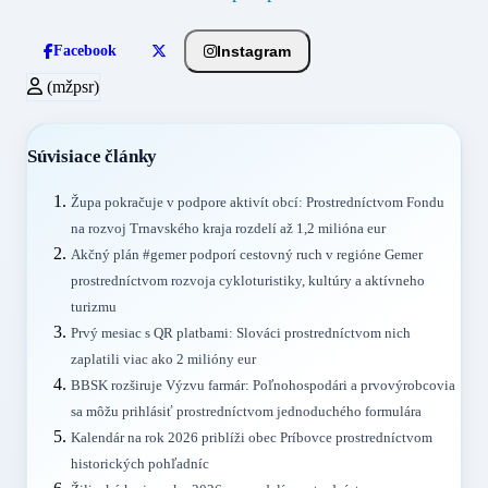
Instagram
Facebook
(mžpsr)
Súvisiace články
Župa pokračuje v podpore aktivít obcí: Prostredníctvom Fondu
na rozvoj Trnavského kraja rozdelí až 1,2 milióna eur
Akčný plán #gemer podporí cestovný ruch v regióne Gemer
prostredníctvom rozvoja cykloturistiky, kultúry a aktívneho
turizmu
Prvý mesiac s QR platbami: Slováci prostredníctvom nich
zaplatili viac ako 2 milióny eur
BBSK rozširuje Výzvu farmár: Poľnohospodári a prvovýrobcovia
sa môžu prihlásiť prostredníctvom jednoduchého formulára
Kalendár na rok 2026 priblíži obec Príbovce prostredníctvom
historických pohľadníc