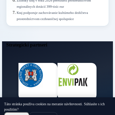
Žilinský kraj v roku 2026 prerozdelí prostredníctvom
regionálnych dotácií 399-tisíc eur
Kraj podporuje zachovávanie kultúrneho dedičstva
prostredníctvom cezhraničnej spolupráce
Strategickí partneri
Táto stránka používa cookies na meranie návštevnosti. Súhlasíte s ich
Obecné noviny
použitím?