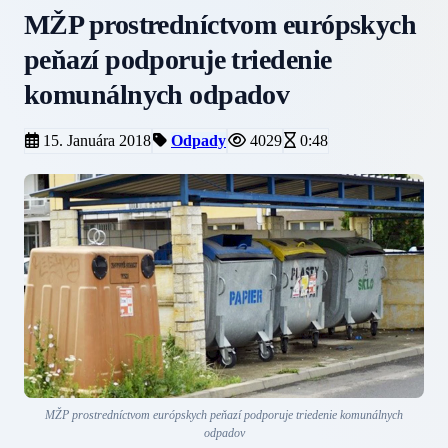
MŽP prostredníctvom európskych
peňazí podporuje triedenie
komunálnych odpadov
15. Januára 2018
Odpady
4029
0:48
MŽP prostredníctvom európskych peňazí podporuje triedenie komunálnych
odpadov