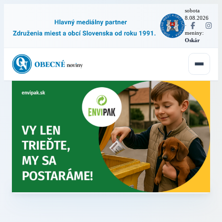
sobota
8.08.2026
·
meniny:
Oskár