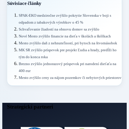
Súvisiace články
SPAK-EKO medziročne zvýšilo pokrytie Slovenska v boji s
odpadom z tabakových výrobkov o 45 %
Schvaľovanie žiadostí na obnovu domov sa zvýšilo
Nové Mesto zvýšilo financie na dieťa v školách a škôlkach
Mesto zvýšilo daň z nehnuteľností, pri bytoch na štvornásobok
MK SR zvýšilo príspevok pre projekt Ľudia a hrady, predĺži ho
tým do konca roka
Brezno zvýšilo jednorazový príspevok pri narodení dieťaťa na
400 eur
Mesto zvýšilo ceny za nájom pozemkov či nebytových priestorov
Strategickí partneri