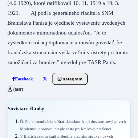
(4.6.1920), ktoré ratifikovali 10. 11. 1919 a 19. 3.
1921. Aj podľa generálneho riaditeľa SNM
Branislava Panisa je ojedinelé vystavenie uvedených
dokumentov mimoriadnou udalosťou. "Je to
výsledkom ročnej diplomacie a musím povedať, že
francúzska strana nám vyšla veľmi v ústrety pri tomto
zapožičaní za hranice," uviedol pre TASR Panis.
Instagram
Facebook
(tasr)
Súvisiace články
Ďalšia komunikácia v Bratislavskom kraji dostane nový povrch.
Modernou obnovou prejde cesta pri Kráľovej pri Senci
V Bratislavskom kraji pribudne viac ako stovka nových