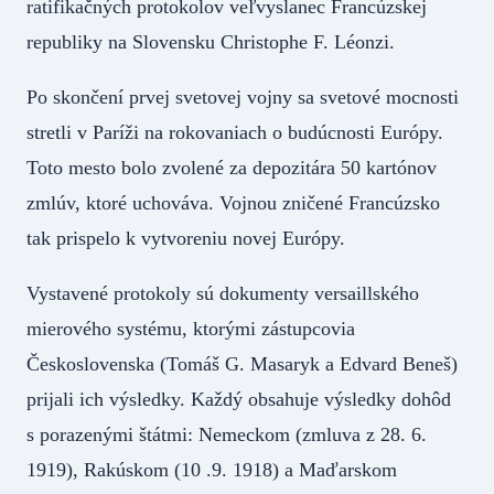
ratifikačných protokolov veľvyslanec Francúzskej
republiky na Slovensku Christophe F. Léonzi.
Po skončení prvej svetovej vojny sa svetové mocnosti
stretli v Paríži na rokovaniach o budúcnosti Európy.
Toto mesto bolo zvolené za depozitára 50 kartónov
zmlúv, ktoré uchováva. Vojnou zničené Francúzsko
tak prispelo k vytvoreniu novej Európy.
Vystavené protokoly sú dokumenty versaillského
mierového systému, ktorými zástupcovia
Československa (Tomáš G. Masaryk a Edvard Beneš)
prijali ich výsledky. Každý obsahuje výsledky dohôd
s porazenými štátmi: Nemeckom (zmluva z 28. 6.
1919), Rakúskom (10 .9. 1918) a Maďarskom