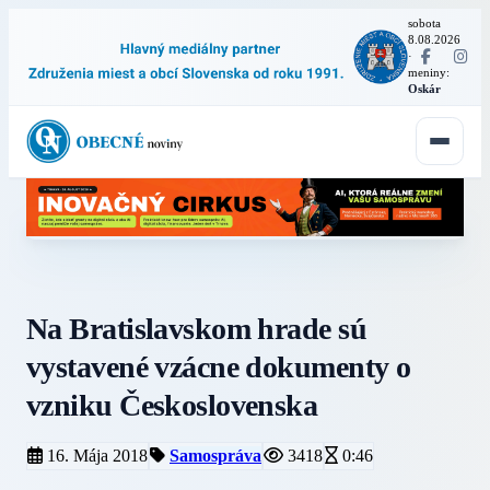
sobota
8.08.2026
·
meniny:
Oskár
Na Bratislavskom hrade sú
vystavené vzácne dokumenty o
vzniku Československa
16. Mája 2018
Samospráva
3418
0:46