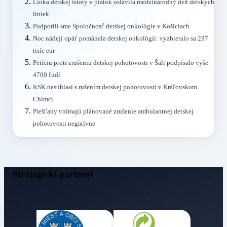
Linka detskej istoty v piatok oslávila medzinárodný deň detských
liniek
Podporili sme Spoločnosť detskej onkológie v Košiciach
Noc nádejí opäť pomáhala detskej onkológii: vyzbieralo sa 237
tisíc eur
Petíciu proti zrušeniu detskej pohotovosti v Šali podpísalo vyše
4700 ľudí
KSK nesúhlasí s rušením detskej pohotovosti v Kráľovskom
Chlmci
Piešťany vnímajú plánované zrušenie ambulantnej detskej
pohotovosti negatívne
Strategickí partneri