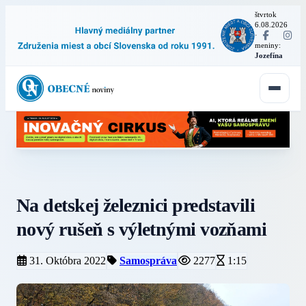
štvrtok
6.08.2026
·
meniny:
Jozefína
Na detskej železnici predstavili
nový rušeň s výletnými vozňami
31. Októbra 2022
Samospráva
2277
1:15