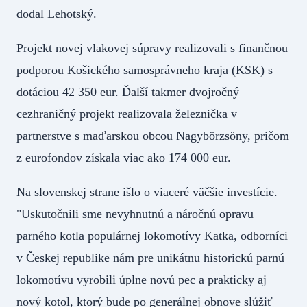
dodal Lehotský.
Projekt novej vlakovej súpravy realizovali s finančnou
podporou Košického samosprávneho kraja (KSK) s
dotáciou 42 350 eur. Ďalší takmer dvojročný
cezhraničný projekt realizovala železnička v
partnerstve s maďarskou obcou Nagybörzsöny, pričom
z eurofondov získala viac ako 174 000 eur.
Na slovenskej strane išlo o viaceré väčšie investície.
"Uskutočnili sme nevyhnutnú a náročnú opravu
parného kotla populárnej lokomotívy Katka, odborníci
v Českej republike nám pre unikátnu historickú parnú
lokomotívu vyrobili úplne novú pec a prakticky aj
nový kotol, ktorý bude po generálnej obnove slúžiť