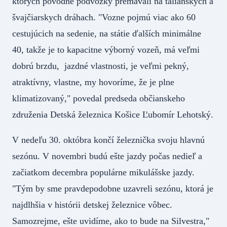
ktorých pôvodné podvozky premávali na talianskych a
švajčiarskych dráhach. "Vozne pojmú viac ako 60
cestujúcich na sedenie, na státie ďalších minimálne
40, takže je to kapacitne výborný vozeň, má veľmi
dobrú brzdu, jazdné vlastnosti, je veľmi pekný,
atraktívny, vlastne, my hovoríme, že je plne
klimatizovaný," povedal predseda občianskeho
združenia Detská železnica Košice Ľubomír Lehotský.
V nedeľu 30. októbra končí železnička svoju hlavnú
sezónu. V novembri budú ešte jazdy počas nedieľ a
začiatkom decembra populárne mikulášske jazdy.
"Tým by sme pravdepodobne uzavreli sezónu, ktorá je
najdlhšia v histórii detskej železnice vôbec.
Samozrejme, ešte uvidíme, ako to bude na Silvestra,"