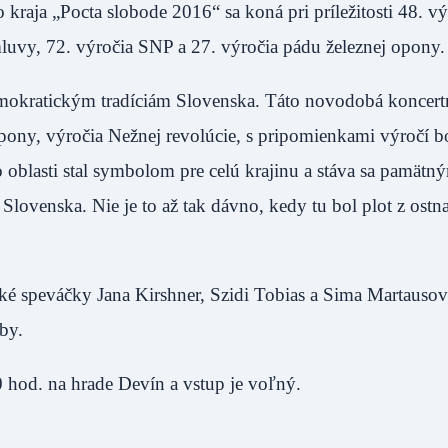
raja „Pocta slobode 2016“ sa koná pri príležitosti 48. vý
uvy, 72. výročia SNP a 27. výročia pádu železnej opony.
mokratickým tradíciám Slovenska. Táto novodobá koncertn
 opony, výročia Nežnej revolúcie, s pripomienkami výročí b
o oblasti stal symbolom pre celú krajinu a stáva sa pamätn
ovenska. Nie je to až tak dávno, kedy tu bol plot z ostn
ské speváčky Jana Kirshner, Szidi Tobias a Sima Martausov
by.
0 hod. na hrade Devín a vstup je voľný.