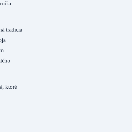
ročia
á tradícia
oja
ým
atého
á, ktoré