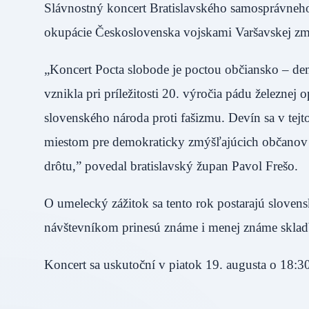
Slávnostný koncert Bratislavského samosprávneho k
okupácie Československa vojskami Varšavskej zml
„Koncert Pocta slobode je poctou občiansko – de
vznikla pri príležitosti 20. výročia pádu železnej
slovenského národa proti fašizmu. Devín sa v tejt
miestom pre demokraticky zmýšľajúcich občanov Sl
drôtu,” povedal bratislavský župan Pavol Frešo.
O umelecký zážitok sa tento rok postarajú sloven
návštevníkom prinesú známe i menej známe sklad
Koncert sa uskutoční v piatok 19. augusta o 18:3