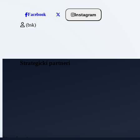
Instagram
Facebook
(bsk)
Strategickí partneri
Obecné noviny