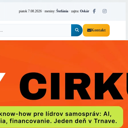
piatok 7.08.2026
· meniny:
Štefánia
· zajtra:
Oskár
Kontakt