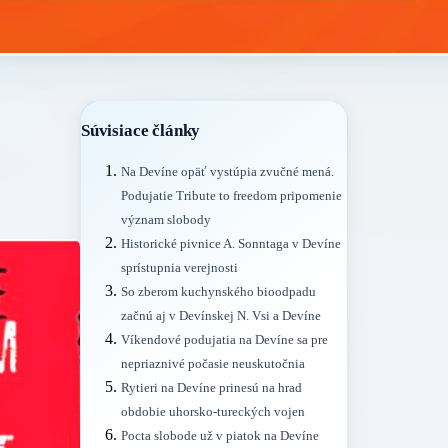
Súvisiace články
Na Devíne opäť vystúpia zvučné mená.
Podujatie Tribute to freedom pripomenie
význam slobody
Historické pivnice A. Sonntaga v Devíne
sprístupnia verejnosti
So zberom kuchynského bioodpadu
začnú aj v Devínskej N. Vsi a Devíne
Víkendové podujatia na Devíne sa pre
nepriaznivé počasie neuskutočnia
Rytieri na Devíne prinesú na hrad
obdobie uhorsko-tureckých vojen
Pocta slobode už v piatok na Devíne