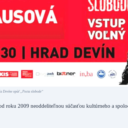
a Devíne opäť „Pocta slobode“
 od roku 2009 neoddeliteľnou súčasťou kultúrneho a spol
.