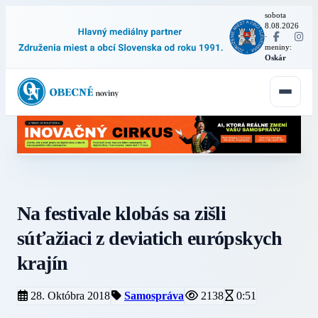
sobota
8.08.2026
·
meniny:
Oskár
Na festivale klobás sa zišli
súťažiaci z deviatich európskych
krajín
28. Októbra 2018
Samospráva
2138
0:51