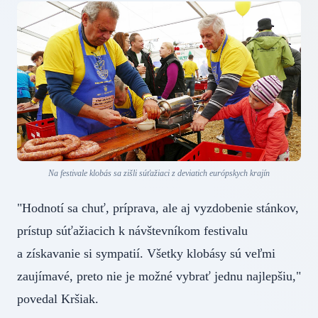
Na festivale klobás sa zišli súťažiaci z deviatich európskych krajín
"Hodnotí sa chuť, príprava, ale aj vyzdobenie stánkov,
prístup súťažiacich k návštevníkom festivalu
a získavanie si sympatií. Všetky klobásy sú veľmi
zaujímavé, preto nie je možné vybrať jednu najlepšiu,"
povedal Kršiak.