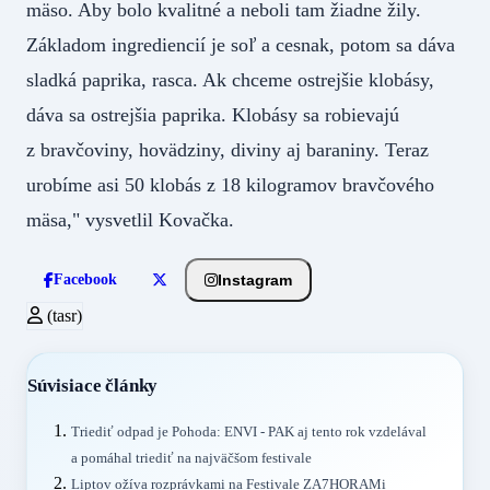
mäso. Aby bolo kvalitné a neboli tam žiadne žily.
Základom ingrediencií je soľ a cesnak, potom sa dáva
sladká paprika, rasca. Ak chceme ostrejšie klobásy,
dáva sa ostrejšia paprika. Klobásy sa robievajú
z bravčoviny, hovädziny, diviny aj baraniny. Teraz
urobíme asi 50 klobás z 18 kilogramov bravčového
mäsa," vysvetlil Kovačka.
Instagram
Facebook
(tasr)
Súvisiace články
Triediť odpad je Pohoda: ENVI - PAK aj tento rok vzdelával
a pomáhal triediť na najväčšom festivale
Liptov ožíva rozprávkami na Festivale ZA7HORAMi