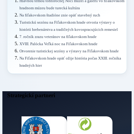
Hlavnou témou tohtoročnej Noci múzeí a galérií vo fiľakovskom
hradnom múzeu bude turecká kultúra
Na fiľakovskom štadióne znie opäť stavebný ruch
Turistickú sezónu na Fiľakovskom hrade otvoria výstavy o
histórii hrebenárstva a tradičných kovospracujúcich remesiel
7. ročník zrazu veteránov na fiľakovskom hrade
XVIII. Palócka Veľká noc na Fiľakovskom hrade
Otvorenie turistickej sezóny a výstavy na Fiľakovskom hrade
Na Fiľakovskom hrade opäť ožije história počas XXIII. ročníka
hradných hier
Strategickí partneri