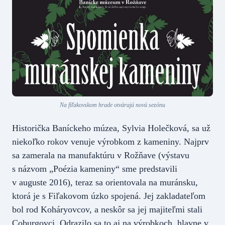
Na fiľakovskom hrade otvárajú novú sezónu
Historička Baníckeho múzea, Sylvia Holečková, sa už
niekoľko rokov venuje výrobkom z kameniny. Najprv
sa zamerala na manufaktúru v Rožňave (výstavu
s názvom „Poézia kameniny“ sme predstavili
v auguste 2016), teraz sa orientovala na muránsku,
ktorá je s Fiľakovom úzko spojená. Jej zakladateľom
bol rod Koháryovcov, a neskôr sa jej majiteľmi stali
Coburgovci. Odrazilo sa to aj na výrobkoch, hlavne v