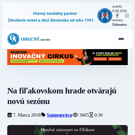
nedeľa
9.08.2026
·
meniny:
Ľubomíra
Na fiľakovskom hrade otvárajú
novú sezónu
7. Marca 2018
Samospráva
3665
0:36