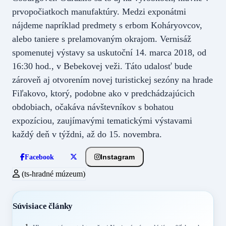
prvopočiatkoch manufaktúry. Medzi exponátmi
nájdeme napríklad predmety s erbom Koháryovcov,
alebo taniere s prelamovaným okrajom. Vernisáž
spomenutej výstavy sa uskutoční 14. marca 2018, od
16:30 hod., v Bebekovej veži. Táto udalosť bude
zároveň aj otvorením novej turistickej sezóny na hrade
Fiľakovo, ktorý, podobne ako v predchádzajúcich
obdobiach, očakáva návštevníkov s bohatou
expozíciou, zaujímavými tematickými výstavami
každý deň v týždni, až do 15. novembra.
Instagram
Facebook
(ts-hradné múzeum)
Súvisiace články