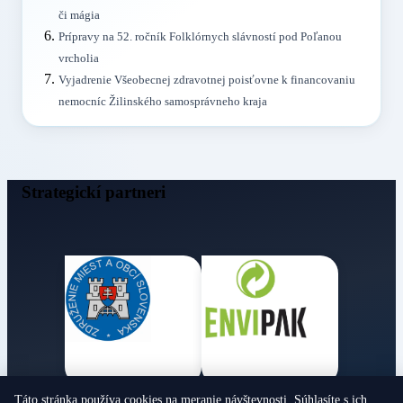
či mágia
Prípravy na 52. ročník Folklórnych slávností pod Poľanou
vrcholia
Vyjadrenie Všeobecnej zdravotnej poisťovne k financovaniu
nemocníc Žilinského samosprávneho kraja
Strategickí partneri
Táto stránka používa cookies na meranie návštevnosti. Súhlasíte s ich