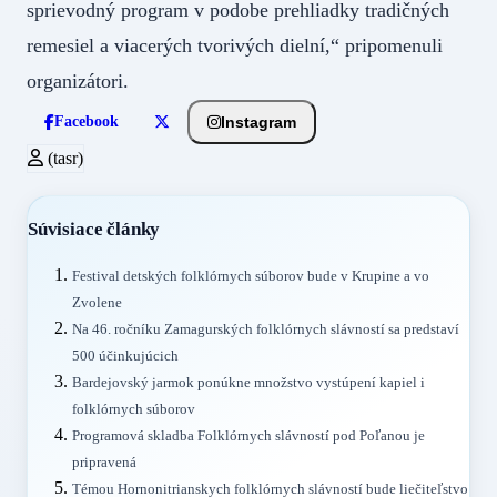
sprievodný program v podobe prehliadky tradičných
remesiel a viacerých tvorivých dielní,“ pripomenuli
organizátori.
Instagram
Facebook
(tasr)
Súvisiace články
Festival detských folklórnych súborov bude v Krupine a vo
Zvolene
Na 46. ročníku Zamagurských folklórnych slávností sa predstaví
500 účinkujúcich
Bardejovský jarmok ponúkne množstvo vystúpení kapiel i
folklórnych súborov
Programová skladba Folklórnych slávností pod Poľanou je
pripravená
Témou Hornonitrianskych folklórnych slávností bude liečiteľstvo