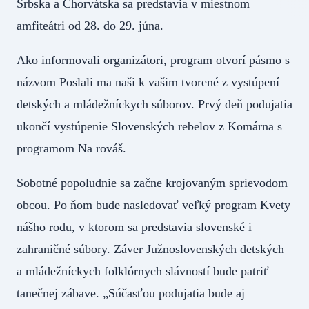
Srbska a Chorvátska sa predstavia v miestnom
amfiteátri od 28. do 29. júna.
Ako informovali organizátori, program otvorí pásmo s
názvom Poslali ma naši k vašim tvorené z vystúpení
detských a mládežníckych súborov. Prvý deň podujatia
ukončí vystúpenie Slovenských rebelov z Komárna s
programom Na rováš.
Sobotné popoludnie sa začne krojovaným sprievodom
obcou. Po ňom bude nasledovať veľký program Kvety
nášho rodu, v ktorom sa predstavia slovenské i
zahraničné súbory. Záver Južnoslovenských detských
a mládežníckych folklórnych slávností bude patriť
tanečnej zábave. „Súčasťou podujatia bude aj