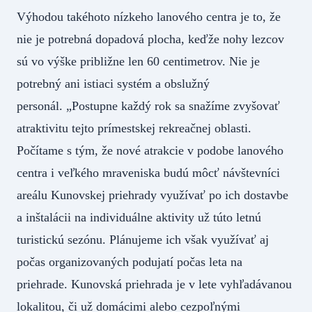
Výhodou takéhoto nízkeho lanového centra je to, že
nie je potrebná dopadová plocha, keďže nohy lezcov
sú vo výške približne len 60 centimetrov. Nie je
potrebný ani istiaci systém a obslužný
personál. „Postupne každý rok sa snažíme zvyšovať
atraktivitu tejto prímestskej rekreačnej oblasti.
Počítame s tým, že nové atrakcie v podobe lanového
centra i veľkého mraveniska budú môcť návštevníci
areálu Kunovskej priehrady využívať po ich dostavbe
a inštalácii na individuálne aktivity už túto letnú
turistickú sezónu. Plánujeme ich však využívať aj
počas organizovaných podujatí počas leta na
priehrade. Kunovská priehrada je v lete vyhľadávanou
lokalitou, či už domácimi alebo cezpoľnými