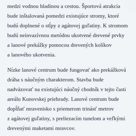
medzi vodnou hladinou a cestou. Športová atrakcia
bude inštalovaná pomedzi existujúce stromy, ktoré
budú doplnené o stĺpy z agátovej guľatiny. K stromom
budú neinvazívnou metódou ukotvené drevené prvky
a lanové prekážky pomocou drevených kolíkov
a lanového ukotvenia.
Nízke lanové centrum bude fungovať ako prekážková
dráha s náučným charakterom. Stavba bude
nadväzovať na existujúci náučný chodník v tejto časti
areálu Kunovskej priehrady. Lanové centrum bude
dopĺňať mravenisko s priemerom trinásť metrov
z agátovej guľatiny, s preliezacím tunelom a veľkými
drevenými maketami mravcov.