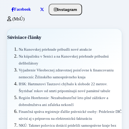
Instagram
Facebook
(MsÚ)
Súvisiace články
Na Kunovskej priehrade pribudli nové atrakcie
Na kúpalisku v Senici a na Kunovskej priehrade pribudnú
defibrilátory
Vyjadrenie Všeobecnej zdravotnej poisťovne k financovaniu
nemocníc Žilinského samosprávneho kraja
BSK: Hartmutovi Tautzovi chýbalo k slobode 22 metrov.
Štyridsať rokov od smrti pripomínajú nové pamätné tabule
Región Horehronie: Nezabudnuteľné leto plné zážitkov a
dobrodružstva ani zďaleka nekončí
Finančná správa registruje ďalšie právnické osoby: Pridelenie DIČ
súvisí aj s prípravou na elektronickú fakturáciu
NKÚ: Takmer polovicu dotácií pridelili samosprávne kraje bez