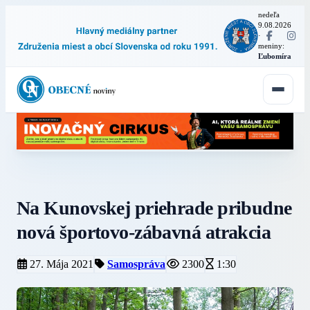
nedeľa
9.08.2026
·
meniny:
Ľubomíra
Na Kunovskej priehrade pribudne
nová športovo-zábavná atrakcia
27. Mája 2021
Samospráva
2300
1:30