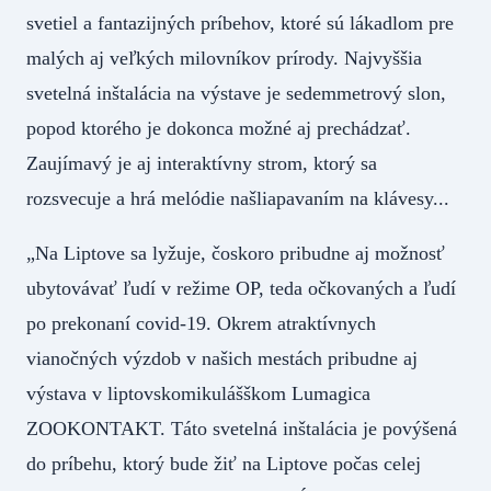
svetiel a fantazijných príbehov, ktoré sú lákadlom pre
malých aj veľkých milovníkov prírody. Najvyššia
svetelná inštalácia na výstave je sedemmetrový slon,
popod ktorého je dokonca možné aj prechádzať.
Zaujímavý je aj interaktívny strom, ktorý sa
rozsvecuje a hrá melódie našliapavaním na klávesy...
„Na Liptove sa lyžuje, čoskoro pribudne aj možnosť
ubytovávať ľudí v režime OP, teda očkovaných a ľudí
po prekonaní covid-19. Okrem atraktívnych
vianočných výzdob v našich mestách pribudne aj
výstava v liptovskomikulášškom Lumagica
ZOOKONTAKT. Táto svetelná inštalácia je povýšená
do príbehu, ktorý bude žiť na Liptove počas celej