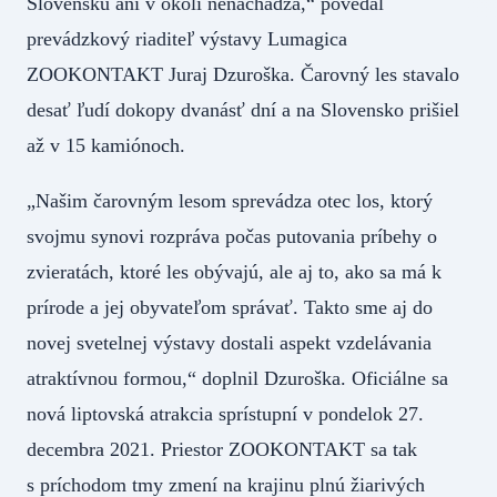
Slovensku ani v okolí nenachádza,“ povedal
prevádzkový riaditeľ výstavy Lumagica
ZOOKONTAKT Juraj Dzuroška. Čarovný les stavalo
desať ľudí dokopy dvanásť dní a na Slovensko prišiel
až v 15 kamiónoch.
„Našim čarovným lesom sprevádza otec los, ktorý
svojmu synovi rozpráva počas putovania príbehy o
zvieratách, ktoré les obývajú, ale aj to, ako sa má k
prírode a jej obyvateľom správať. Takto sme aj do
novej svetelnej výstavy dostali aspekt vzdelávania
atraktívnou formou,“ doplnil Dzuroška. Oficiálne sa
nová liptovská atrakcia sprístupní v pondelok 27.
decembra 2021. Priestor ZOOKONTAKT sa tak
s príchodom tmy zmení na krajinu plnú žiarivých