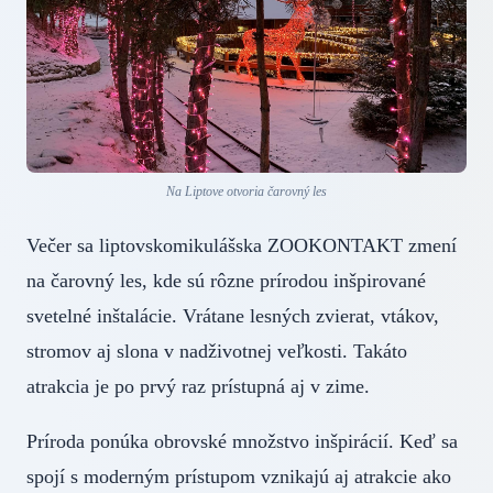
Na Liptove otvoria čarovný les
Večer sa liptovskomikulášska ZOOKONTAKT zmení
na čarovný les, kde sú rôzne prírodou inšpirované
svetelné inštalácie. Vrátane lesných zvierat, vtákov,
stromov aj slona v nadživotnej veľkosti. Takáto
atrakcia je po prvý raz prístupná aj v zime.
Príroda ponúka obrovské množstvo inšpirácií. Keď sa
spojí s moderným prístupom vznikajú aj atrakcie ako