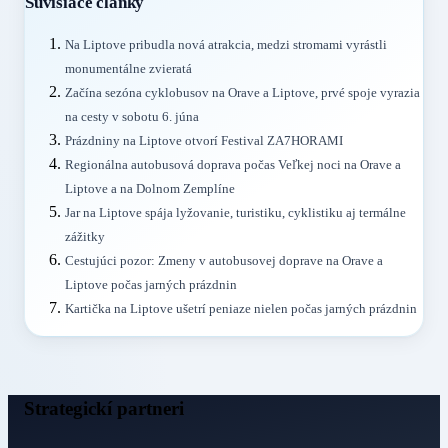
Súvisiace články
Na Liptove pribudla nová atrakcia, medzi stromami vyrástli
monumentálne zvieratá
Začína sezóna cyklobusov na Orave a Liptove, prvé spoje vyrazia
na cesty v sobotu 6. júna
Prázdniny na Liptove otvorí Festival ZA7HORAMI
Regionálna autobusová doprava počas Veľkej noci na Orave a
Liptove a na Dolnom Zemplíne
Jar na Liptove spája lyžovanie, turistiku, cyklistiku aj termálne
zážitky
Cestujúci pozor: Zmeny v autobusovej doprave na Orave a
Liptove počas jarných prázdnin
Kartička na Liptove ušetrí peniaze nielen počas jarných prázdnin
Strategickí partneri