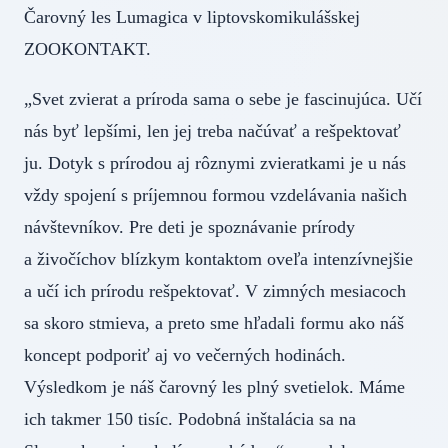
Čarovný les Lumagica v liptovskomikulášskej
ZOOKONTAKT.
„Svet zvierat a príroda sama o sebe je fascinujúca. Učí
nás byť lepšími, len jej treba načúvať a rešpektovať
ju. Dotyk s prírodou aj rôznymi zvieratkami je u nás
vždy spojení s príjemnou formou vzdelávania našich
návštevníkov. Pre deti je spoznávanie prírody
a živočíchov blízkym kontaktom oveľa intenzívnejšie
a učí ich prírodu rešpektovať. V zimných mesiacoch
sa skoro stmieva, a preto sme hľadali formu ako náš
koncept podporiť aj vo večerných hodinách.
Výsledkom je náš čarovný les plný svetielok. Máme
ich takmer 150 tisíc. Podobná inštalácia sa na