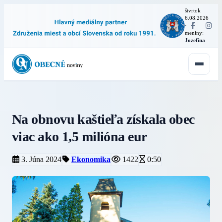
štvrtok
6.08.2026
·
meniny:
Jozefína
Na obnovu kaštieľa získala obec
viac ako 1,5 milióna eur
3. Júna 2024
Ekonomika
1422
0:50