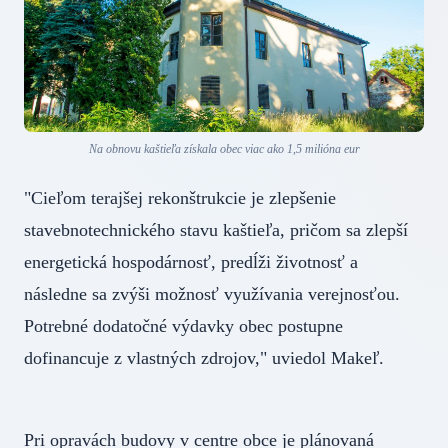
Na obnovu kaštieľa získala obec viac ako 1,5 milióna eur
"Cieľom terajšej rekonštrukcie je zlepšenie
stavebnotechnického stavu kaštieľa, pričom sa zlepší
energetická hospodárnosť, predĺži životnosť a
následne sa zvýši možnosť využívania verejnosťou.
Potrebné dodatočné výdavky obec postupne
dofinancuje z vlastných zdrojov," uviedol Makeľ.
Pri opravách budovy v centre obce je plánovaná