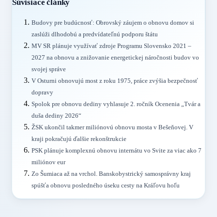
Súvisiace články
Budovy pre budúcnosť: Obrovský záujem o obnovu domov si
zaslúži dlhodobú a predvídateľnú podporu štátu
MV SR plánuje využívať zdroje Programu Slovensko 2021 –
2027 na obnovu a znižovanie energetickej náročnosti budov vo
svojej správe
V Osturni obnovujú most z roku 1975, práce zvýšia bezpečnosť
dopravy
Spolok pre obnovu dediny vyhlasuje 2. ročník Ocenenia „Tvár a
duša dediny 2026“
ŽSK ukončil takmer miliónovú obnovu mosta v Bešeňovej. V
kraji pokračujú ďalšie rekonštrukcie
PSK plánuje komplexnú obnovu internátu vo Svite za viac ako 7
miliónov eur
Zo Šumiaca až na vrchol. Banskobystrický samosprávny kraj
spúšťa obnovu posledného úseku cesty na Kráľovu hoľu