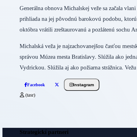
Generálna obnova Michalskej veže sa začala vlani 
prihliada na jej pôvodnú barokovú podobu, ktorú
októbra vrátili zreštaurovanú a pozlátenú sochu A
Michalská veža je najzachovanejšou časťou mestsk
správou Múzea mesta Bratislavy. Slúžila ako jedn
Vydrickou. Slúžila aj ako požiarna strážnica. Vežu 
Instagram
Facebook
(tasr)
Strategickí partneri