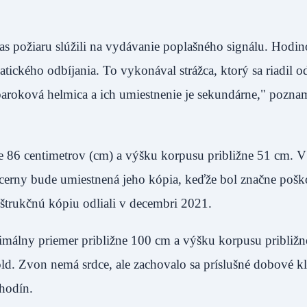
s požiaru slúžili na vydávanie poplašného signálu. Hodin
ického odbíjania. To vykonával strážca, ktorý sa riadil o
 baroková helmica a ich umiestnenie je sekundárne," pozna
e 86 centimetrov (cm) a výšku korpusu približne 51 cm. V
ucerny bude umiestnená jeho kópia, keďže bol značne poš
trukčnú kópiu odliali v decembri 2021.
imálny priemer približne 100 cm a výšku korpusu približn
old. Zvon nemá srdce, ale zachovalo sa príslušné dobové k
hodín.