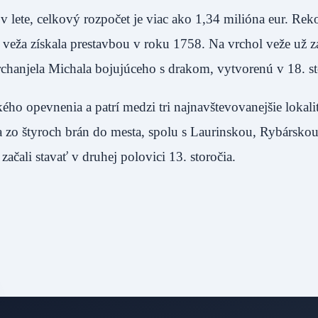
v lete, celkový rozpočet je viac ako 1,34 milióna eur. Rek
 veža získala prestavbou v roku 1758. Na vrchol veže už 
rchanjela Michala bojujúceho s drakom, vytvorenú v 18. st
ého opevnenia a patrí medzi tri najnavštevovanejšie lokali
a zo štyroch brán do mesta, spolu s Laurinskou, Rybárskou
začali stavať v druhej polovici 13. storočia.