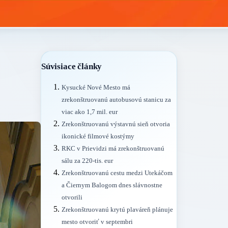
Súvisiace články
Kysucké Nové Mesto má
zrekonštruovanú autobusovú stanicu za
viac ako 1,7 mil. eur
Zrekonštruovanú výstavnú sieň otvoria
ikonické filmové kostýmy
RKC v Prievidzi má zrekonštruovanú
sálu za 220-tis. eur
Zrekonštruovanú cestu medzi Utekáčom
a Čiernym Balogom dnes slávnostne
otvorili
Zrekonštruovanú krytú plaváreň plánuje
mesto otvoriť v septembri