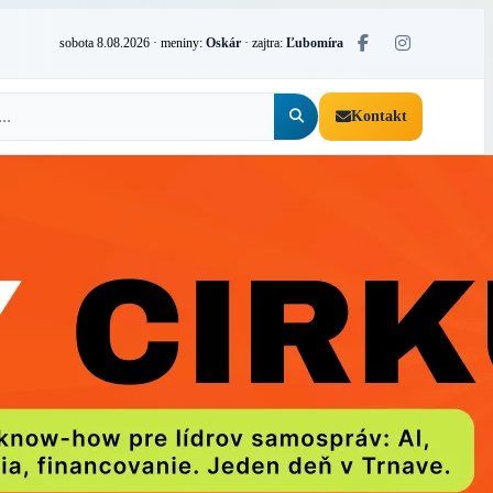
sobota 8.08.2026
· meniny:
Oskár
· zajtra:
Ľubomíra
Kontakt