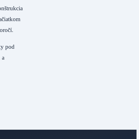
onštrukcia
začiatkom
oročí.
ty pod
 a