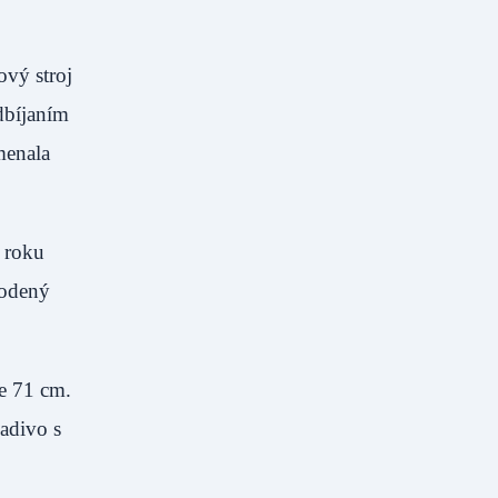
ový stroj
dbíjaním
menala
 roku
kodený
e 71 cm.
ladivo s