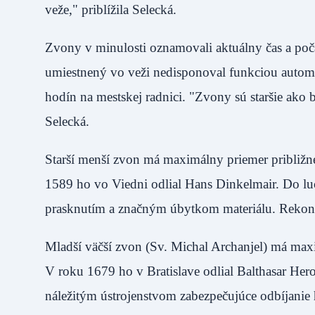
veže," priblížila Selecká.
Zvony v minulosti oznamovali aktuálny čas a poča
umiestnený vo veži nedisponoval funkciou automat
hodín na mestskej radnici. "Zvony sú staršie ako
Selecká.
Starší menší zvon má maximálny priemer približn
1589 ho vo Viedni odlial Hans Dinkelmair. Do l
prasknutím a značným úbytkom materiálu. Rekonš
Mladší väčší zvon (Sv. Michal Archanjel) má max
V roku 1679 ho v Bratislave odlial Balthasar Her
náležitým ústrojenstvom zabezpečujúce odbíjanie 