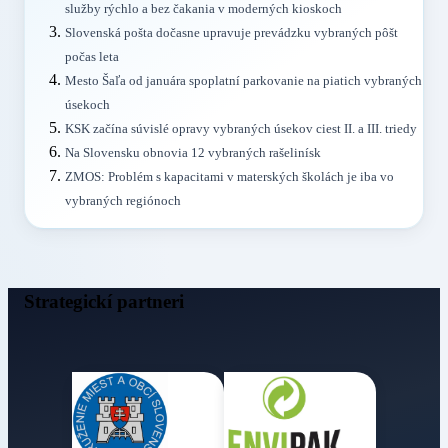
služby rýchlo a bez čakania v moderných kioskoch
Slovenská pošta dočasne upravuje prevádzku vybraných pôšt
počas leta
Mesto Šaľa od januára spoplatní parkovanie na piatich vybraných
úsekoch
KSK začína súvislé opravy vybraných úsekov ciest II. a III. triedy
Na Slovensku obnovia 12 vybraných rašelinísk
ZMOS: Problém s kapacitami v materských školách je iba vo
vybraných regiónoch
Strategickí partneri