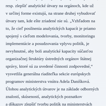
resp. zlepšiť analytické útvary na orgánoch, kde už
v určitej forme existujú, na strane druhej vybudovať
útvary tam, kde ešte zriadené nie sú. „Vzhľadom na
to, že cieľ posilnenia analytických kapacít je priamo
spojený s cieľom modelovania, tvorby, monitoringu
implementácie a posudzovania vplyvu politík, je
nevyhnutné, aby boli analytické kapacity súčasťou
organizačnej štruktúry ústredných orgánov štátnej
správy, ktoré sú za uvedené činnosti zodpovedné,“
vysvetlila generálna riaditeľka sekcie európskych
programov ministerstva vnútra Adela Danišková.
Úlohou analytických útvarov je na základe odborných
znalostí, skúseností, analytických poznatkov
a dôkazov zlepšiť tvorbu politík na ministerstvách