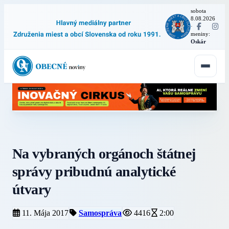
sobota
8.08.2026
·
meniny:
Oskár
Na vybraných orgánoch štátnej
správy pribudnú analytické
útvary
11. Mája 2017
Samospráva
4416
2:00