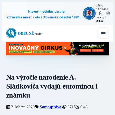
sobota
8.08.2026
·
meniny:
Oskár
Na výročie narodenie A.
Sládkoviča vydajú euromincu i
známku
2. Marca 2020
Samospráva
3715
0:48