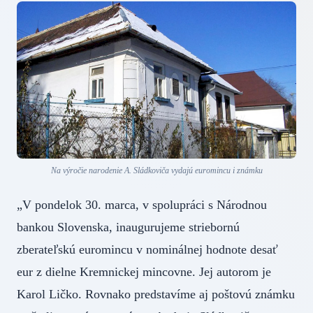
Na výročie narodenie A. Sládkoviča vydajú euromincu i známku
„V pondelok 30. marca, v spolupráci s Národnou
bankou Slovenska, inaugurujeme striebornú
zberateľskú euromincu v nominálnej hodnote desať
eur z dielne Kremnickej mincovne. Jej autorom je
Karol Ličko. Rovnako predstavíme aj poštovú známku