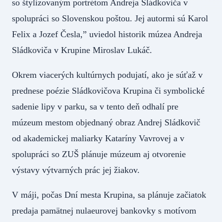
so štylizovaným portrétom Andreja Sládkoviča v
spolupráci so Slovenskou poštou. Jej autormi sú Karol
Felix a Jozef Česla,” uviedol historik múzea Andreja
Sládkoviča v Krupine Miroslav Lukáč.
Okrem viacerých kultúrnych podujatí, ako je súťaž v
prednese poézie Sládkovičova Krupina či symbolické
sadenie lipy v parku, sa v tento deň odhalí pre
múzeum mestom objednaný obraz Andrej Sládkovič
od akademickej maliarky Kataríny Vavrovej a v
spolupráci so ZUŠ plánuje múzeum aj otvorenie
výstavy výtvarných prác jej žiakov.
V máji, počas Dní mesta Krupina, sa plánuje začiatok
predaja pamätnej nulaeurovej bankovky s motívom