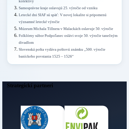
kolektívy
Samosprávne kraje oslavujú 25. výročie od vzniku
Letecké dni SIAF sú späť: V novej lokalite si pripomenú
významné letecké výročie
Múzeum Michala Tillnera v Malackách oslavuje 50. výročie
Folklórny súbor Podpoľanec oslávi svoje 50. výročie tanečným
divadlom
Slovenská pošta vydáva poštovú známku „500. výročie
baníckeho povstania 1525 – 1526“
Strategickí partneri