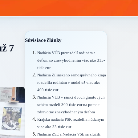
Súvisiace články
ž 7
Nadácia VÚB prerozdelí rodinám a
deťom so znevýhodnením viac ako 315-
tisíc eur
Nadácia Žilinského samosprávneho kraja
rozdelila rodinám v núdzi už viac ako
400-tisíc eur
Nadácia VÚB v rámci dvoch grantových
schém rozdelí 300-tisíc eur na pomoc
zdravotne znevýhodneným deťom
Krajská nadácia PSK rozdelila núdznym
viac ako 33-tisíc eur
Nadácia ZSE a Nadácia VSE sa zlúčili,