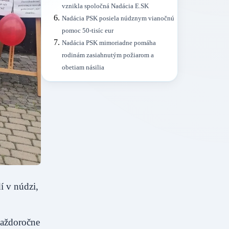
vznikla spoločná Nadácia E.SK
Nadácia PSK posiela núdznym vianočnú
pomoc 50-tisíc eur
Nadácia PSK mimoriadne pomáha
rodinám zasiahnutým požiarom a
obetiam násilia
í v núdzi,
aždoročne