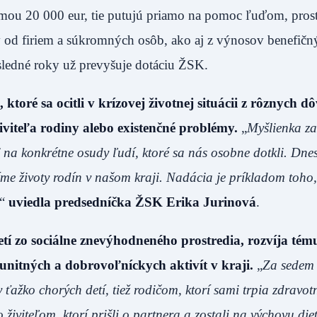
umou 20 000 eur, tie putujú priamo na pomoc ľuďom, pros
ov od firiem a súkromných osôb, ako aj z výnosov benefičn
posledné roky už prevyšuje dotáciu ŽSK.
ré sa ocitli v krízovej životnej situácii z rôznych d
iviteľa rodiny alebo existenčné problémy.
„
Myšlienka za
na konkrétne osudy ľudí, ktoré sa nás osobne dotkli. Dnes
e životy rodín v našom kraji. Nadácia je príkladom toho
,“
uviedla predsedníčka ŽSK Erika Jurinová
.
tí zo sociálne znevýhodneného prostredia, rozvíja tém
unitných a dobrovoľníckych aktivít v kraji.
„
Za sedem
ťažko chorých detí, tiež rodičom, ktorí sami trpia zdravo
viteľom, ktorí prišli o partnera a zostali na výchovu die