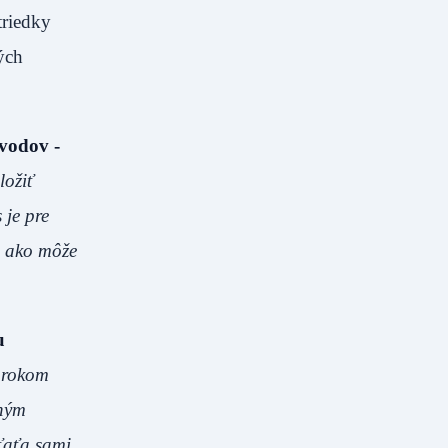
triedky
ých
ôvodov -
ložiť
 je pre
, ako môže
u
 rokom
tným
ťaťa sami,