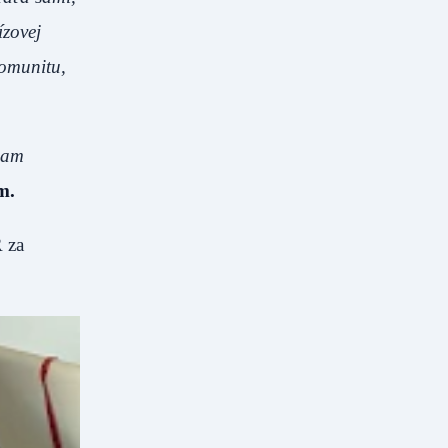
ízovej
komunitu,
iam
m.
R za