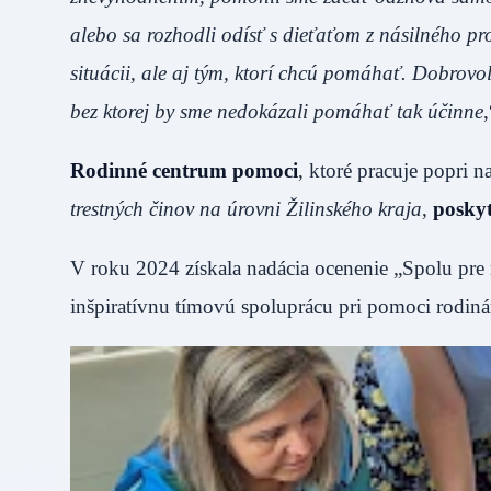
alebo sa rozhodli odísť s dieťaťom z násilného pr
situácii, ale aj tým, ktorí chcú pomáhať. Dobrovo
bez ktorej by sme nedokázali pomáhať tak účinne
Rodinné centrum pomoci
, ktoré pracuje popri n
trestných činov na úrovni Žilinského kraja
,
poskyt
V roku 2024 získala nadácia ocenenie „Spolu pre 
inšpiratívnu tímovú spoluprácu pri pomoci rodiná