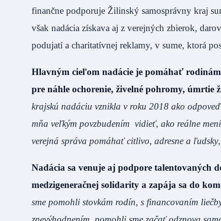
finančne podporuje Žilinský samosprávny kraj s
však nadácia získava aj z verejných zbierok, dar
podujatí a charitatívnej reklamy, v sume, ktorá 
Hlavným cieľom nadácie je pomáhať rodinám, kto
pre náhle ochorenie, živelné pohromy, úmrtie ž
krajskú nadáciu vznikla v roku 2018 ako odpoveď 
mňa veľkým povzbudením vidieť, ako reálne mením
verejná správa pomáhať citlivo, adresne a ľudsky
Nadácia sa venuje aj podpore talentovaných de
medzigeneračnej solidarity a zapája sa do kom
sme pomohli stovkám rodín, s financovaním liečby 
znevýhodnením, pomohli sme začať odznova samo ži