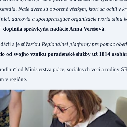
ostredia.
Naše dvere sú otvorené všetkým, ktorí sa ocitli v kr
ľníci, darcovia a spolupracujúce organizácie tvoria silnú 
,“
doplnila správkyňa nadácie Anna Verešová
.
adácii a je súčasťou
Regionálnej platformy pre pomoc obet
lo od svojho vzniku poradenské služby už
1814 osobá
rodinu“ od Ministerstva práce, sociálnych vecí a rodiny S
m v regióne.