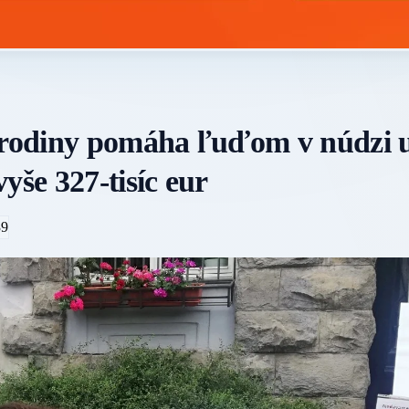
rodiny pomáha ľuďom v núdzi u
yše 327-tisíc eur
39