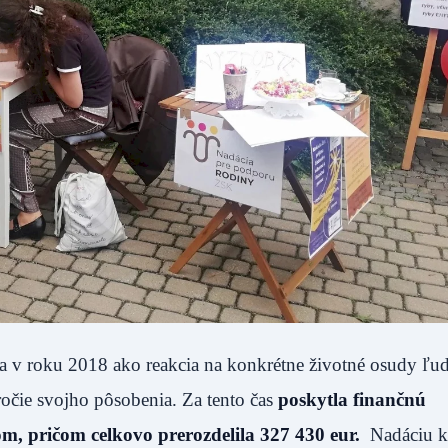
la v roku 2018 ako reakcia na konkrétne životné osudy ľud
ročie svojho pôsobenia. Za tento čas
poskytla finančnú
m, pričom celkovo prerozdelila 327 430 eur.
Nadáciu k