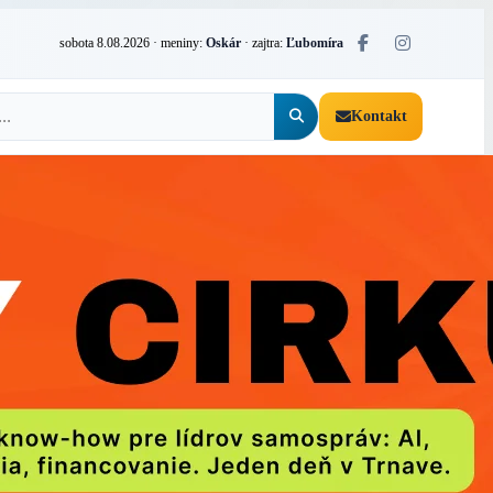
sobota 8.08.2026
· meniny:
Oskár
· zajtra:
Ľubomíra
Kontakt