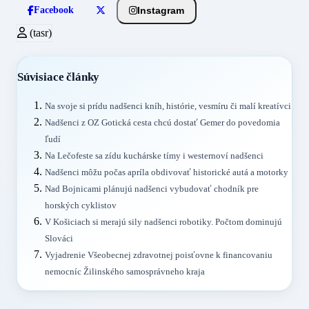
Instagram
Facebook
(tasr)
Súvisiace články
Na svoje si prídu nadšenci kníh, histórie, vesmíru či malí kreatívci
Nadšenci z OZ Gotická cesta chcú dostať Gemer do povedomia
ľudí
Na Lečofeste sa zídu kuchárske tímy i westernoví nadšenci
Nadšenci môžu počas apríla obdivovať historické autá a motorky
Nad Bojnicami plánujú nadšenci vybudovať chodník pre
horských cyklistov
V Košiciach si merajú sily nadšenci robotiky. Počtom dominujú
Slováci
Vyjadrenie Všeobecnej zdravotnej poisťovne k financovaniu
nemocníc Žilinského samosprávneho kraja