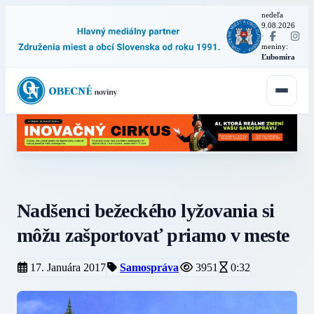
nedeľa
9.08.2026
·
meniny:
Ľubomíra
Nadšenci bežeckého lyžovania si
môžu zašportovať priamo v meste
17. Januára 2017
Samospráva
3951
0:32