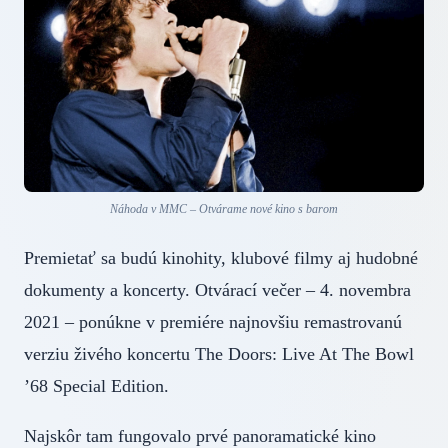
Náhoda v MMC – Otvárame nové kino s barom
Premietať sa budú kinohity, klubové filmy aj hudobné
dokumenty a koncerty. Otvárací večer – 4. novembra
2021 – ponúkne v premiére najnovšiu remastrovanú
verziu živého koncertu The Doors: Live At The Bowl
’68 Special Edition.
Najskôr tam fungovalo prvé panoramatické kino