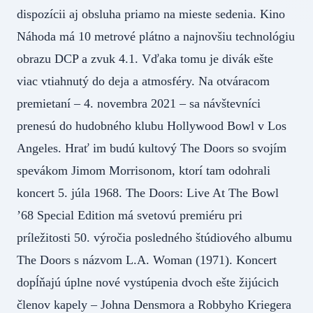
dispozícii aj obsluha priamo na mieste sedenia. Kino
Náhoda má 10 metrové plátno a najnovšiu technológiu
obrazu DCP a zvuk 4.1. Vďaka tomu je divák ešte
viac vtiahnutý do deja a atmosféry. Na otváracom
premietaní – 4. novembra 2021 – sa návštevníci
prenesú do hudobného klubu Hollywood Bowl v Los
Angeles. Hrať im budú kultový The Doors so svojím
spevákom Jimom Morrisonom, ktorí tam odohrali
koncert 5. júla 1968. The Doors: Live At The Bowl
’68 Special Edition má svetovú premiéru pri
príležitosti 50. výročia posledného štúdiového albumu
The Doors s názvom L.A. Woman (1971). Koncert
dopĺňajú úplne nové vystúpenia dvoch ešte žijúcich
členov kapely – Johna Densmora a Robbyho Kriegera