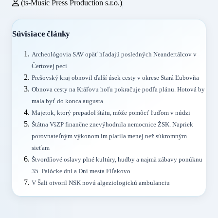
(ts-Music Press Production s.r.o.)
Súvisiace články
Archeológovia SAV opäť hľadajú posledných Neandertálcov v
Čertovej peci
Prešovský kraj obnovil ďalší úsek cesty v okrese Stará Ľubovňa
Obnova cesty na Kráľovu hoľu pokračuje podľa plánu. Hotová by
mala byť do konca augusta
Majetok, ktorý prepadol štátu, môže pomôcť ľuďom v núdzi
Štátna VšZP finančne znevýhodnila nemocnice ŽSK. Napriek
porovnateľným výkonom im platila menej než súkromným
sieťam
Štvordňové oslavy plné kultúry, hudby a najmä zábavy ponúknu
35. Palócke dni a Dni mesta Fiľakovo
V Šali otvoril NSK novú algeziologickú ambulanciu