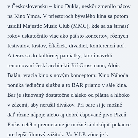
v Československu – kino Dukla, neskôr zmenilo názov
na Kino Ymca. V priestoroch bývalého kina sa potom
usídlil Majestic Music Club (MMC), kde sa za štrnásť
rokov uskutočnilo viac ako päťsto koncertov, rôznych
festivalov, krstov, čítačiek, divadiel, konferencií atď.
A teraz sa do kultúrnej pamiatky, ktorú navrhli
renomovaní českí architekti Jiří Grossmann, Alois
Balán, vracia kino s novým konceptom: Kino Náhoda
ponúka jedinčnú službu a to BAR priamo v sále kina.
Bar je situovaný dostatočne ďaleko od plátna a hlboko
v zázemí, aby nerušil divákov. Pri bare si je možné
dať rôzne nápoje alebo aj dobré čapované pivo Plzeň.
Počas celého premietanie je možné si dokúpiť pukance
pre lepší filmový zážitok. Vo V.I.P. zóne je k