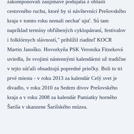
zakomponovali zaujímavé podujatia z oblasti
cestovného ruchu, ktoré by si návštevníci Prešovského
kraja v tomto roku nemali nechať ujsť. Sú tam
napríklad termíny obľúbených cyklopátraní, festivalov
i folklórnych slávností," priblížil riaditeľ KOCR
Martin Janoško. Hovorkyňa PSK Veronika Fitzeková
uviedla, že svojimi nástennými kalendármi už tradične
v tejto súťaži obsadzujú popredné priečky. Boli to tri
prvé miesta - v roku 2013 za kalendár Celý svet je
divadlo, v roku 2010 za Sedem divov Prešovského
kraja a v roku 2008 za kalendár Pamiatky horného
Šariša v skanzene Šarišského múzea.