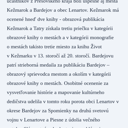
účastníkov z Prešovského kraja boli úspešné aj mestá
Kežmarok a Bardejov a obec Lenartov. Kežmarok má
ocenené hneď dve knihy - obrazová publikácia
Kežmarok a Tatry získala tretiu priečku v kategórii
obrazové knihy o mestách a v kategórii monografie
o mestách takisto tretie miesto za knihu Život
v Kežmarku v 13. storočí až 20. storočí. Bardejovu
patrí strieborná medaila za publikáciu Bardejov –
obrazový sprievodca mestom a okolím v kategórii
obrazové knihy o mestách. Osobitné ocenenie za
vysvetľovanie histórie a mapovanie kultúrneho
dedičstva udelila v tomto roku porota obci Lenartov v
okrese Bardejov za Spomienky na druhú svetovú
vojnu v Lenartove a Piesne z údolia večného