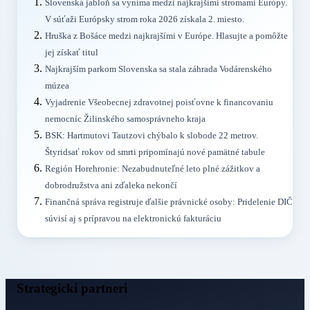
Slovenská jabloň sa vyníma medzi najkrajšími stromami Európy.
V súťaži Európsky strom roka 2026 získala 2. miesto.
Hruška z Bošáce medzi najkrajšími v Európe. Hlasujte a pomôžte
jej získať titul
Najkrajším parkom Slovenska sa stala záhrada Vodárenského
múzea
Vyjadrenie Všeobecnej zdravotnej poisťovne k financovaniu
nemocníc Žilinského samosprávneho kraja
BSK: Hartmutovi Tautzovi chýbalo k slobode 22 metrov.
Štyridsať rokov od smrti pripomínajú nové pamätné tabule
Región Horehronie: Nezabudnuteľné leto plné zážitkov a
dobrodružstva ani zďaleka nekončí
Finančná správa registruje ďalšie právnické osoby: Pridelenie DIČ
súvisí aj s prípravou na elektronickú fakturáciu
Strategickí partneri