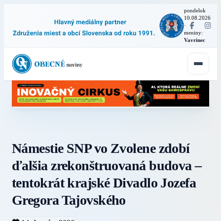
pondelok
10.08.2026
·
meniny:
Vavrinec
Námestie SNP vo Zvolene zdobí
ďalšia zrekonštruovaná budova –
tentokrát krajské Divadlo Jozefa
Gregora Tajovského