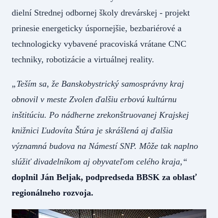
dielní Strednej odbornej školy drevárskej - projekt
prinesie energeticky úspornejšie, bezbariérové a
technologicky vybavené pracoviská vrátane CNC
techniky, robotizácie a virtuálnej reality.
„Teším sa, že Banskobystrický samosprávny kraj
obnovil v meste Zvolen ďalšiu erbovú kultúrnu
inštitúciu. Po nádherne zrekonštruovanej Krajskej
knižnici Ľudovíta Štúra je skrášlená aj ďalšia
významná budova na Námestí SNP. Môže tak naplno
slúžiť divadelníkom aj obyvateľom celého kraja,“
doplnil Ján Beljak, podpredseda BBSK za oblasť
regionálneho rozvoja.