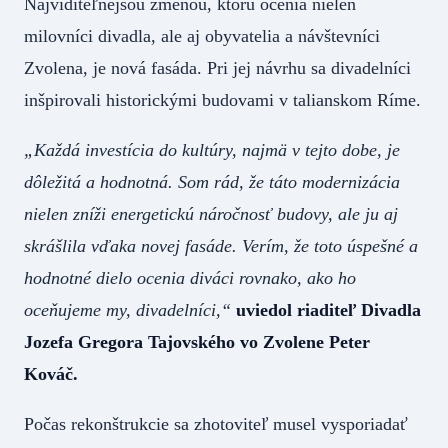
Najviditeľnejšou zmenou, ktorú ocenia nielen
milovníci divadla, ale aj obyvatelia a návštevníci
Zvolena, je nová fasáda. Pri jej návrhu sa divadelníci
inšpirovali historickými budovami v talianskom Ríme.
„Každá investícia do kultúry, najmä v tejto dobe, je
dôležitá a hodnotná. Som rád, že táto modernizácia
nielen zníži energetickú náročnosť budovy, ale ju aj
skrášlila vďaka novej fasáde. Verím, že toto úspešné a
hodnotné dielo ocenia diváci rovnako, ako ho
oceňujeme my, divadelníci,“
uviedol riaditeľ Divadla
Jozefa Gregora Tajovského vo Zvolene Peter
Kováč.
Počas rekonštrukcie sa zhotoviteľ musel vysporiadať