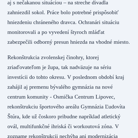
aj s nečakanou situáciou – na streche divadla
zahniezdil sokol. Práce bolo potrebné prispôsobiť
hniezdeniu chráneného dravca. Ochranári situáciu
monitorovali a po vyvedení štyroch mláďat
zabezpečili odborný presun hniezda na vhodné miesto.
Rekonštrukcia zvolenskej činohry, ktorej
zriaďovateľom je župa, tak nadväzuje na sériu
investícii do tohto okresu. V poslednom období kraj
zahájil aj premenu bývalého gymnázia na nové
centrum komunity - Osmička Centrum Lipovec,
rekonštrukciu športového areálu Gymnázia Ľudovíta
Štúra, kde už čoskoro pribudne napríklad atletický
ovál, multifunkčné ihriská či workoutová zóna. V
zozname rekonštrukcii nechýba ani modernizácia