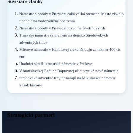
Súvisiace články
Námestie slobody v Prievidzi čaká veľká premena. Mesto získalo
financie na vodozádržné opatrenia
Námestie slobody v Prievidzi rozvonia Kvetinový trh
Trnavské námestie sa premení na dejisko Stredovekých
adventných trhov
Mierové námestie v Handlovej zrekonštruujú za takmer 400-tis.
eur
Úradníci skrášlili mestské námestie v Prešove
V bratislavskej Rači na Dopravnej ulici vzniká nové námestie
Stredoveké adventné trhy prinášajú na Mikulášske námestie
kúsok histórie
Strategickí partneri