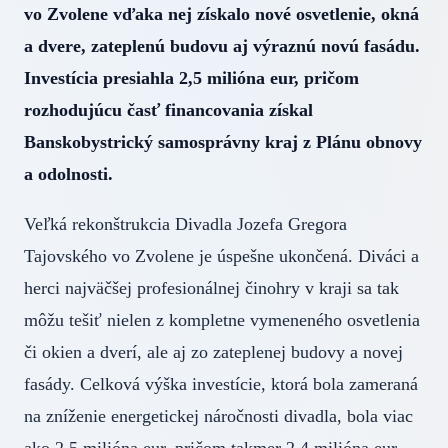
vo Zvolene vďaka nej získalo nové osvetlenie, okná
a dvere, zateplenú budovu aj výraznú novú fasádu.
Investícia presiahla 2,5 milióna eur, pričom
rozhodujúcu časť financovania získal
Banskobystrický samosprávny kraj z Plánu obnovy
a odolnosti.
Veľká rekonštrukcia Divadla Jozefa Gregora
Tajovského vo Zvolene je úspešne ukončená. Diváci a
herci najväčšej profesionálnej činohry v kraji sa tak
môžu tešiť nielen z kompletne vymeneného osvetlenia
či okien a dverí, ale aj zo zateplenej budovy a novej
fasády. Celková výška investície, ktorá bola zameraná
na zníženie energetickej náročnosti divadla, bola viac
ako 2,5 milióna eur, pričom takmer 2,4 milióna eur