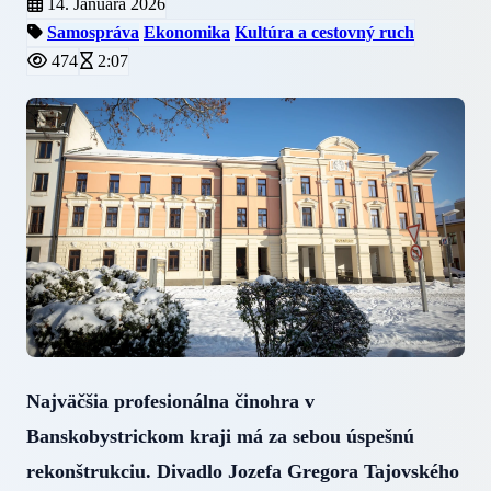
14. Januára 2026
Samospráva
Ekonomika
Kultúra a cestovný ruch
474
2:07
Najväčšia profesionálna činohra v
Banskobystrickom kraji má za sebou úspešnú
rekonštrukciu. Divadlo Jozefa Gregora Tajovského