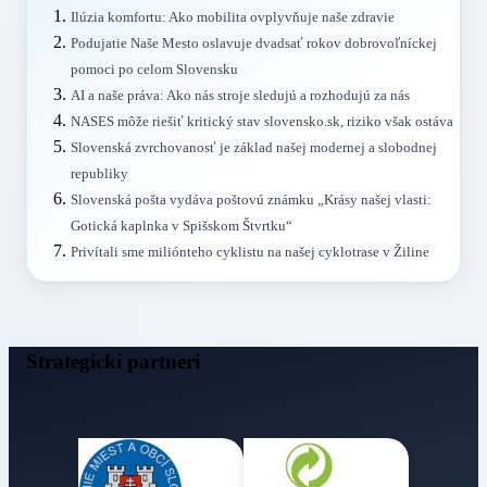
Ilúzia komfortu: Ako mobilita ovplyvňuje naše zdravie
Podujatie Naše Mesto oslavuje dvadsať rokov dobrovoľníckej
pomoci po celom Slovensku
AI a naše práva: Ako nás stroje sledujú a rozhodujú za nás
NASES môže riešiť kritický stav slovensko.sk, riziko však ostáva
Slovenská zvrchovanosť je základ našej modernej a slobodnej
republiky
Slovenská pošta vydáva poštovú známku „Krásy našej vlasti:
Gotická kaplnka v Spišskom Štvrtku“
Privítali sme miliónteho cyklistu na našej cyklotrase v Žiline
Strategickí partneri