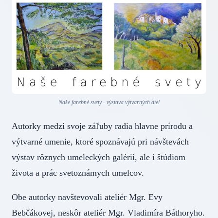
Naše farebné svety - výstava výtvarných diel
Autorky medzi svoje záľuby radia hlavne prírodu a
výtvarné umenie, ktoré spoznávajú pri návštevách
výstav rôznych umeleckých galérií, ale i štúdiom
života a prác svetoznámych umelcov.
Obe autorky navštevovali ateliér Mgr. Evy
Bebčákovej, neskôr ateliér Mgr. Vladimíra Báthoryho.