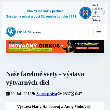
piatok
7.08.2026
·
meniny:
Štefánia
Naše farebné svety - výstava
výtvarných diel
30. Júla 2018
Samospráva
2837
0:47