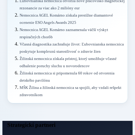
Ľubovnianska nemocnica otvorila nové pracovisko magnetickej
rezonancie za viac ako 2 milióny eur
Nemocnica AGEL Komárno získala prestížne diamantové
ocenenie ESO Angels Awards 2025
Nemocnica AGEL Komárno zaznamenala väčší výskyt
respiračných chorôb
Včasná diagnostika zachraňuje život: Ľubovnianska nemocnica
poskytuje komplexnú starostlivosť o zdravie žien
Žilinská nemocnica získala prístroj, ktorý umožňuje včasné
odhalenie poruchy sluchu u novorodencov
Žilinská nemocnica si pripomenula 60 rokov od otvorenia
detského pavilónu
MŠK Žilina a žilinská nemocnica sa spojili, aby vzdali rešpekt
zdravotníkom
Strategickí partneri