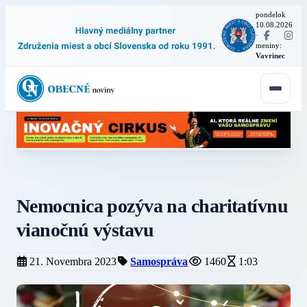
pondelok
10.08.2026
·
meniny:
Vavrinec
Nemocnica pozýva na charitatívnu
vianočnú výstavu
21. Novembra 2023
Samospráva
1460
1:03