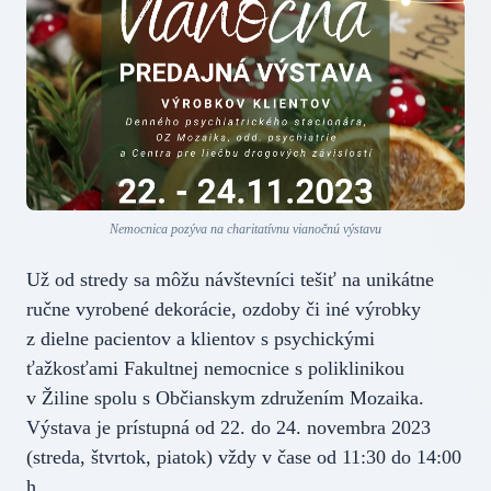
Nemocnica pozýva na charitatívnu vianočnú výstavu
Už od stredy sa môžu návštevníci tešiť na unikátne
ručne vyrobené dekorácie, ozdoby či iné výrobky
z dielne pacientov a klientov s psychickými
ťažkosťami Fakultnej nemocnice s poliklinikou
v Žiline spolu s Občianskym združením Mozaika.
Výstava je prístupná od 22. do 24. novembra 2023
(streda, štvrtok, piatok) vždy v čase od 11:30 do 14:00
h.