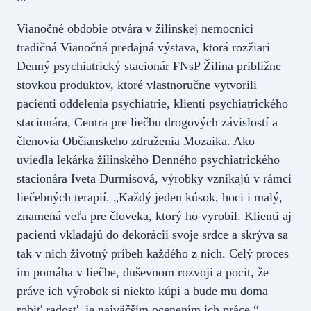
Vianočné obdobie otvára v žilinskej nemocnici
tradičná Vianočná predajná výstava, ktorá rozžiari
Denný psychiatrický stacionár FNsP Žilina približne
stovkou produktov, ktoré vlastnoručne vytvorili
pacienti oddelenia psychiatrie, klienti psychiatrického
stacionára, Centra pre liečbu drogových závislostí a
členovia Občianskeho združenia Mozaika. Ako
uviedla lekárka žilinského Denného psychiatrického
stacionára Iveta Durmisová, výrobky vznikajú v rámci
liečebných terapií. „Každý jeden kúsok, hoci i malý,
znamená veľa pre človeka, ktorý ho vyrobil. Klienti aj
pacienti vkladajú do dekorácií svoje srdce a skrýva sa
tak v nich životný príbeh každého z nich. Celý proces
im pomáha v liečbe, duševnom rozvoji a pocit, že
práve ich výrobok si niekto kúpi a bude mu doma
robiť radosť, je najväčším ocenením ich práce,“