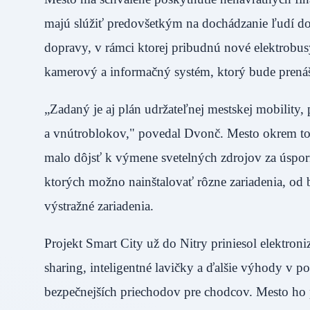
majú slúžiť predovšetkým na dochádzanie ľudí do
dopravy, v rámci ktorej pribudnú nové elektrobu
kamerový a informačný systém, ktorý bude pre
„Zadaný je aj plán udržateľnej mestskej mobility
a vnútroblokov," povedal Dvonč. Mesto okrem toho
malo dôjsť k výmene svetelných zdrojov za úsporne
ktorých možno nainštalovať rôzne zariadenia, od 
výstražné zariadenia.
Projekt Smart City už do Nitry priniesol elektron
sharing, inteligentné lavičky a ďalšie výhody v 
bezpečnejších priechodov pre chodcov. Mesto ho pr