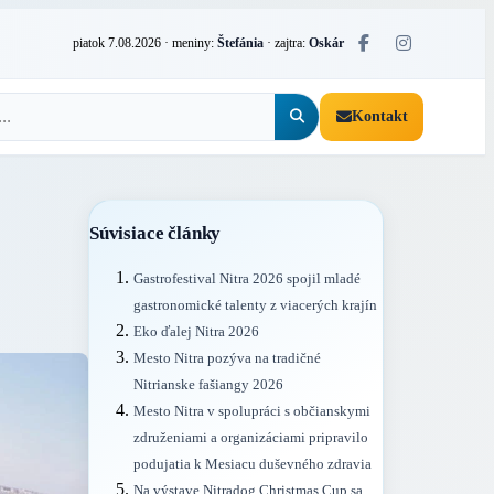
piatok 7.08.2026
· meniny:
Štefánia
· zajtra:
Oskár
Kontakt
Súvisiace články
Gastrofestival Nitra 2026 spojil mladé
gastronomické talenty z viacerých krajín
Eko ďalej Nitra 2026
Mesto Nitra pozýva na tradičné
Nitrianske fašiangy 2026
Mesto Nitra v spolupráci s občianskymi
združeniami a organizáciami pripravilo
podujatia k Mesiacu duševného zdravia
Na výstave Nitradog Christmas Cup sa