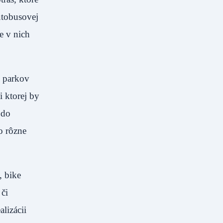
utobusovej
e v nich
u parkov
 ktorej by
 do
o rôzne
, bike
či
lizácii