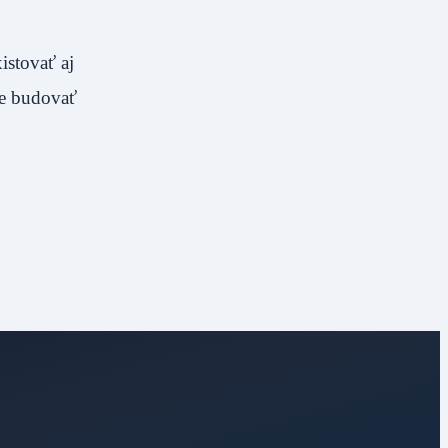
stovať aj
me budovať