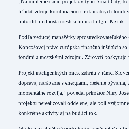
„Na implementáciu projektov typu Smart City, kon
hľadať zdroje kombináciou štrukturálnych fondov 
potvrdil prednosta mestského úradu Igor Krši
Podľa vedúcej manažérky sprostredkovateľského 
Koncošovej práve európska finančná inštitúcia s
fondmi a mestskými zdrojmi. Zároveň poskytuje
Projekt inteligentných miest zahŕňa v rámci Sloven
doprava, narábanie s energiami, riešenie bývania
momentálne rozvíja," povedal primátor Nitry Jozef
projektu nerealizovali oddelene, ale boli vzájomn
konkrétne aktivity aj na budúci rok.
Mesto má schválené poskytnutie nenávratných fin