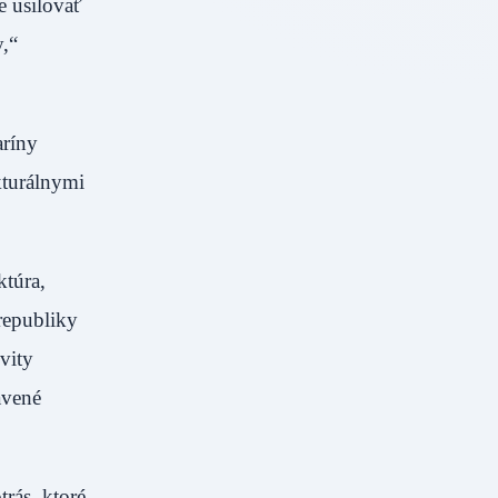
e usilovať
,“
aríny
kturálnymi
ktúra,
republiky
vity
avené
rás, ktoré