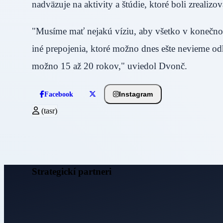
nadväzuje na aktivity a štúdie, ktoré boli zreal
"Musíme mať nejakú víziu, aby všetko v konečno
iné prepojenia, ktoré možno dnes ešte nevieme o
možno 15 až 20 rokov," uviedol Dvonč.
Instagram
Facebook
(tasr)
Strategickí partneri