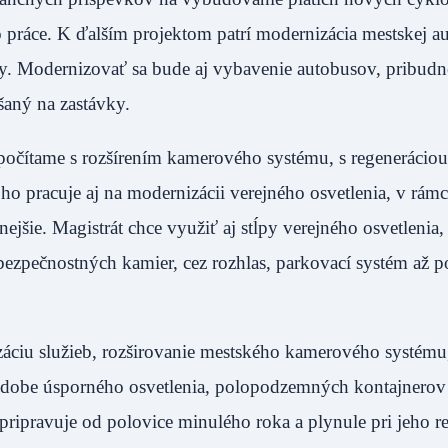
 práce. K ďalším projektom patrí modernizácia mestskej a
sy. Modernizovať sa bude aj vybavenie autobusov, pribudn
nášaný na zastávky.
, počítame s rozšírením kamerového systému, s regenerácio
 pracuje aj na modernizácii verejného osvetlenia, v rámci
jšie. Magistrát chce využiť aj stĺpy verejného osvetlenia,
bezpečnostných kamier, cez rozhlas, parkovací systém až p
izáciu služieb, rozširovanie mestského kamerového systému
podobe úsporného osvetlenia, polopodzemných kontajnerov 
ipravuje od polovice minulého roka a plynule pri jeho rea