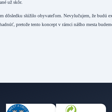
izované už skôr.
m dôsledku slúžilo obyvateľom. Nevylučujem, že budú exi
dhadnúť, pretože tento koncept v rámci nášho mesta bude