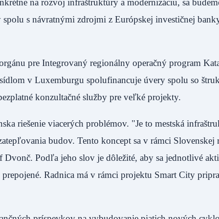
krétne na rozvoj infraštruktúry a modernizáciu, sa budem
spolu s návratnými zdrojmi z Európskej investičnej banky
ak.
orgánu pre Integrovaný regionálny operačný program Kat
o sídlom v Luxemburgu spolufinancuje úvery spolu so štru
 bezplatné konzultačné služby pre veľké projekty.
ska riešenie viacerých problémov. "Je to mestská infraštru
, zatepľovania budov. Tento koncept sa v rámci Slovenskej 
 Dvonč. Podľa jeho slov je dôležité, aby sa jednotlivé akti
e prepojené. Radnica má v rámci projektu Smart City pripr
ančných príspevkov na vybudovanie piatich nových cyklot