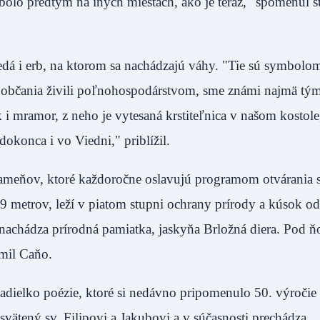
e bolo predtým na iných miestach, ako je teraz," spomenul s
edá i erb, na ktorom sa nachádzajú váhy. "Tie sú symbolo
i občania živili poľnohospodárstvom, sme známi najmä tým
 i mramor, z neho je vytesaná krstiteľnica v našom kostole
je dokonca i vo Viedni," priblížil.
ameňov, ktoré každoročne oslavujú programom otvárania s
metrov, leží v piatom stupni ochrany prírody a kúsok od
 nachádza prírodná pamiatka, jaskyňa Brložná diera. Pod ň
zrejmil Caňo.
vadielko poézie, ktoré si nedávno pripomenulo 50. výročie
asvätený sv. Filipovi a Jakubovi a v súčasnosti prechádza