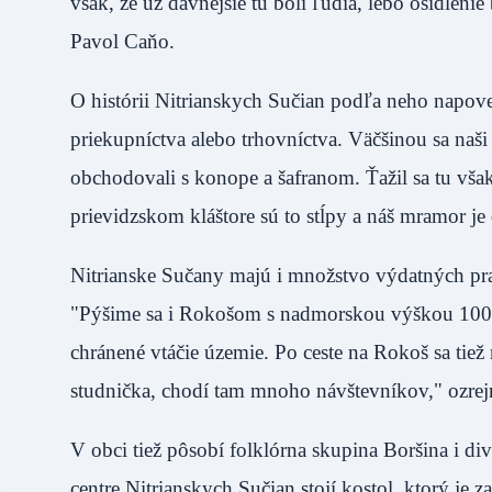
však, že už dávnejšie tu boli ľudia, lebo osídleni
Pavol Caňo.
O histórii Nitrianskych Sučian podľa neho napov
priekupníctva alebo trhovníctva. Väčšinou sa naš
obchodovali s konope a šafranom. Ťažil sa tu však
prievidzskom kláštore sú to stĺpy a náš mramor 
Nitrianske Sučany majú i množstvo výdatných pr
"Pýšime sa i Rokošom s nadmorskou výškou 1009 
chránené vtáčie územie. Po ceste na Rokoš sa tiež
studnička, chodí tam mnoho návštevníkov," o
V obci tiež pôsobí folklórna skupina Boršina i di
centre Nitrianskych Sučian stojí kostol, ktorý je z