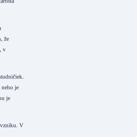
tarosta
m
, že
, v
tudničiek.
 neho je
ou je
 vzniku. V