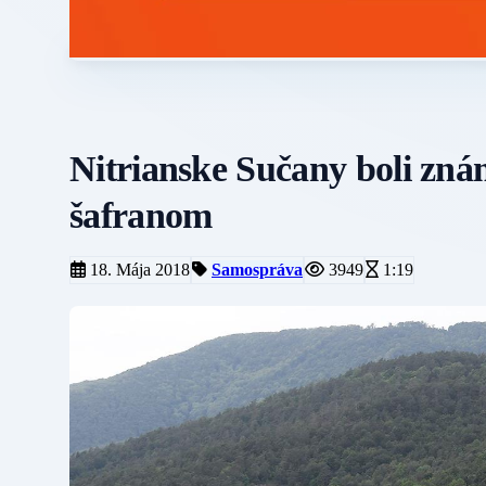
Nitrianske Sučany boli zn
šafranom
18. Mája 2018
Samospráva
3949
1:19