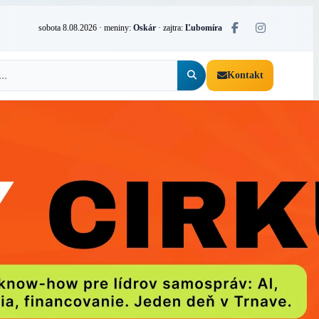
sobota 8.08.2026
· meniny:
Oskár
· zajtra:
Ľubomíra
Kontakt