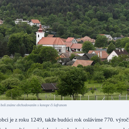
 boli známe obchodovaním s konope či šafranom
bci je z roku 1249, takže budúci rok oslávime 770. výroč