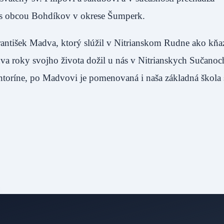
žbu s obcou Bohdíkov v okrese Šumperk.
ntišek Madva, ktorý slúžil v Nitrianskom Rudne ako kňaz,
a roky svojho života dožil u nás v Nitrianskych Sučanoch
ntoríne, po Madvovi je pomenovaná i naša základná škola 