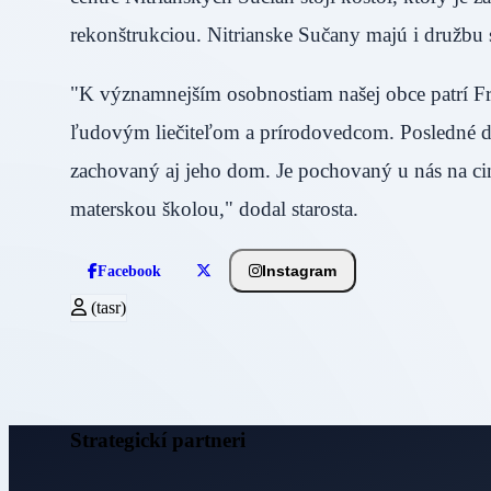
rekonštrukciou. Nitrianske Sučany majú i dru
"K významnejším osobnostiam našej obce patrí Fra
ľudovým liečiteľom a prírodovedcom. Posledné dv
zachovaný aj jeho dom. Je pochovaný u nás na ci
materskou školou," dodal starosta.
Instagram
Facebook
(tasr)
Strategickí partneri