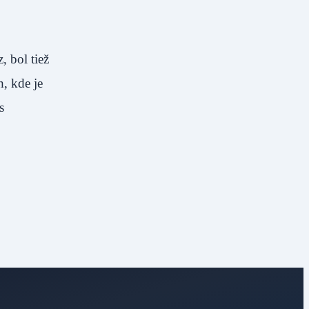
 bol tiež
, kde je
s