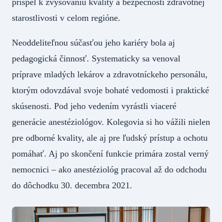
prispel k zvyšovaniu kvality a bezpečnosti zdravotnej
starostlivosti v celom regióne.
Neoddeliteľnou súčasťou jeho kariéry bola aj
pedagogická činnosť. Systematicky sa venoval
príprave mladých lekárov a zdravotníckeho personálu,
ktorým odovzdával svoje bohaté vedomosti i praktické
skúsenosti. Pod jeho vedením vyrástli viaceré
generácie anestéziológov. Kolegovia si ho vážili nielen
pre odborné kvality, ale aj pre ľudský prístup a ochotu
pomáhať. Aj po skončení funkcie primára zostal verný
nemocnici – ako anestéziológ pracoval až do odchodu
do dôchodku 30. decembra 2021.