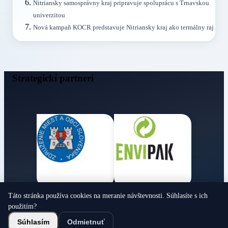
Nitriansky samosprávny kraj pripravuje spoluprácu s Trnavskou
univerzitou
Nová kampaň KOCR predstavuje Nitriansky kraj ako termálny raj
Strategickí partneri
Táto stránka používa cookies na meranie návštevnosti. Súhlasíte s ich
Obecné noviny
použitím?
© 2026 Všetky práva vyhradené
Súhlasím
Odmietnuť