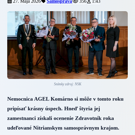
27. Mája 2026
Samospráva
356
1:43
Snímky zdroj: NSK
Nemocnica AGEL Komárno si môže v tomto roku
pripísať krásny úspech. Hneď štyria jej
zamestnanci získali ocenenie Zdravotník roka
udeľované Nitrianskym samosprávnym krajom.