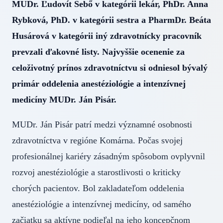
MUDr. Ľudovít Sebő v kategórii lekár, PhDr. Anna
Rybková, PhD. v kategórii sestra a PharmDr. Beáta
Husárová v kategórii iný zdravotnícky pracovník
prevzali ďakovné listy. Najvyššie ocenenie za
celoživotný prínos zdravotníctvu si odniesol bývalý
primár oddelenia anestéziológie a intenzívnej
medicíny MUDr. Ján Pisár.
MUDr. Ján Pisár patrí medzi významné osobnosti
zdravotníctva v regióne Komárna. Počas svojej
profesionálnej kariéry zásadným spôsobom ovplyvnil
rozvoj anestéziológie a starostlivosti o kriticky
chorých pacientov. Bol zakladateľom oddelenia
anestéziológie a intenzívnej medicíny, od samého
začiatku sa aktívne podieľal na jeho koncepčnom