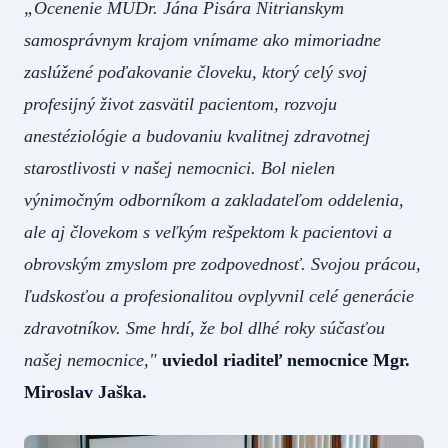
„Ocenenie MUDr. Jána Pisára Nitrianskym
samosprávnym krajom vnímame ako mimoriadne
zaslúžené poďakovanie človeku, ktorý celý svoj
profesijný život zasvätil pacientom, rozvoju
anestéziológie a budovaniu kvalitnej zdravotnej
starostlivosti v našej nemocnici. Bol nielen
výnimočným odborníkom a zakladateľom oddelenia,
ale aj človekom s veľkým rešpektom k pacientovi a
obrovským zmyslom pre zodpovednosť. Svojou prácou,
ľudskosťou a profesionalitou ovplyvnil celé generácie
zdravotníkov. Sme hrdí, že bol dlhé roky súčasťou
našej nemocnice,"
uviedol riaditeľ nemocnice Mgr.
Miroslav Jaška.