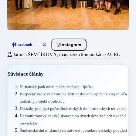
Instagram
Facebook
Jarmila ŠEVČÍKOVÁ, manažérka komunikácie AGEL
Súvisiace články
Nitriansky park mieri medzi európsku špičku
Bezpečné školy sú prioritou: Nitriansky samosprávny kraj spúšťa
unikátny projekt s políciou
Desiatky podujatí počas študentských dní nitrianskych univerzít
Hornonitriansky banský skanzen po dvoch desaťročiach ukončil
prevádzku
Študentské dni nitrianskych univerzít ponúknu desiatky podujatí