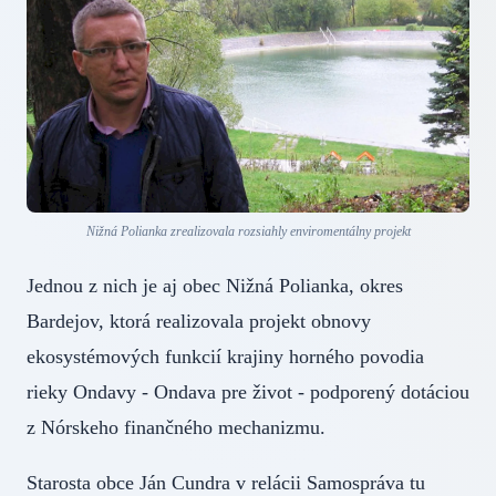
Nižná Polianka zrealizovala rozsiahly enviromentálny projekt
Jednou z nich je aj obec Nižná Polianka, okres
Bardejov, ktorá realizovala projekt obnovy
ekosystémových funkcií krajiny horného povodia
rieky Ondavy - Ondava pre život - podporený dotáciou
z Nórskeho finančného mechanizmu.
Starosta obce Ján Cundra v relácii Samospráva tu