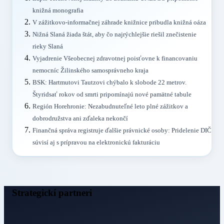
knižná monografia
V zážitkovo-informačnej záhrade knižnice pribudla knižná oáza
Nižná Slaná žiada štát, aby čo najrýchlejšie riešil znečistenie
rieky Slaná
Vyjadrenie Všeobecnej zdravotnej poisťovne k financovaniu
nemocníc Žilinského samosprávneho kraja
BSK: Hartmutovi Tautzovi chýbalo k slobode 22 metrov.
Štyridsať rokov od smrti pripomínajú nové pamätné tabule
Región Horehronie: Nezabudnuteľné leto plné zážitkov a
dobrodružstva ani zďaleka nekončí
Finančná správa registruje ďalšie právnické osoby: Pridelenie DIČ
súvisí aj s prípravou na elektronickú fakturáciu
Strategickí partneri