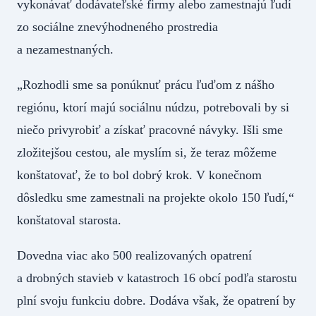
vykonávať dodávateľské firmy alebo zamestnajú ľudí
zo sociálne znevýhodneného prostredia
a nezamestnaných.
„Rozhodli sme sa ponúknuť prácu ľuďom z nášho
regiónu, ktorí majú sociálnu núdzu, potrebovali by si
niečo privyrobiť a získať pracovné návyky. Išli sme
zložitejšou cestou, ale myslím si, že teraz môžeme
konštatovať, že to bol dobrý krok. V konečnom
dôsledku sme zamestnali na projekte okolo 150 ľudí,“
konštatoval starosta.
Dovedna viac ako 500 realizovaných opatrení
a drobných stavieb v katastroch 16 obcí podľa starostu
plní svoju funkciu dobre. Dodáva však, že opatrení by