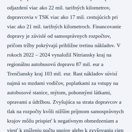
odjazdení viac ako 22 mil. tarifných kilometrov,
dopravcovia v TSK viac ako 17 mil. cestujúcich pri
viac ako 21 mil. tarifných kilometroch. Financovanie
dopravy je závislé od samosprávnych rozpočtov,
pričom tržby pokrývajú približne tretinu nákladov. V
rokoch 2022 – 2024 vynaložil Nitriansky kraj na
regionálnu autobusovú dopravu 87 mil. eur a
Trenčiansky kraj 103 mil. eur. Rast nákladov súvisí
najmä so mzdami vodičov, poplatkami za vstupy na
autobusové stanice, mýtom, pohonnými látkami,
opravami a údržbou. Zvyšujúca sa strata dopravcov a
tlak na rozpočty kvôli nižším príjmom samosprávnych
krajov môžu prispieť k negatívnym obmedzeniam a
viesť k zníženiu počtu spojov alebo k zvyšovaniu cien