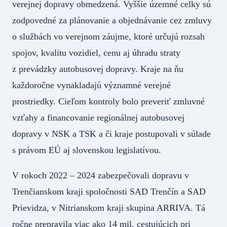
verejnej dopravy obmedzená. Vyššie územné celky sú
zodpovedné za plánovanie a objednávanie cez zmluvy
o službách vo verejnom záujme, ktoré určujú rozsah
spojov, kvalitu vozidiel, cenu aj úhradu straty
z prevádzky autobusovej dopravy. Kraje na ňu
každoročne vynakladajú významné verejné
prostriedky. Cieľom kontroly bolo preveriť zmluvné
vzťahy a financovanie regionálnej autobusovej
dopravy v NSK a TSK a či kraje postupovali v súlade
s právom EÚ aj slovenskou legislatívou.
V rokoch 2022 – 2024 zabezpečovali dopravu v
Trenčianskom kraji spoločnosti SAD Trenčín a SAD
Prievidza, v Nitrianskom kraji skupina ARRIVA. Tá
ročne prepravila viac ako 14 mil. cestujúcich pri