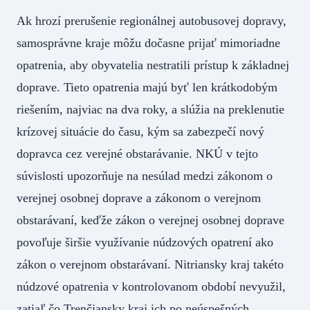
Ak hrozí prerušenie regionálnej autobusovej dopravy,
samosprávne kraje môžu dočasne prijať mimoriadne
opatrenia, aby obyvatelia nestratili prístup k základnej
doprave. Tieto opatrenia majú byť len krátkodobým
riešením, najviac na dva roky, a slúžia na preklenutie
krízovej situácie do času, kým sa zabezpečí nový
dopravca cez verejné obstarávanie. NKÚ v tejto
súvislosti upozorňuje na nesúlad medzi zákonom o
verejnej osobnej doprave a zákonom o verejnom
obstarávaní, keďže zákon o verejnej osobnej doprave
povoľuje širšie využívanie núdzových opatrení ako
zákon o verejnom obstarávaní. Nitriansky kraj takéto
núdzové opatrenia v kontrolovanom období nevyužil,
zatiaľ čo Trenčiansky kraj ich po neúspešných