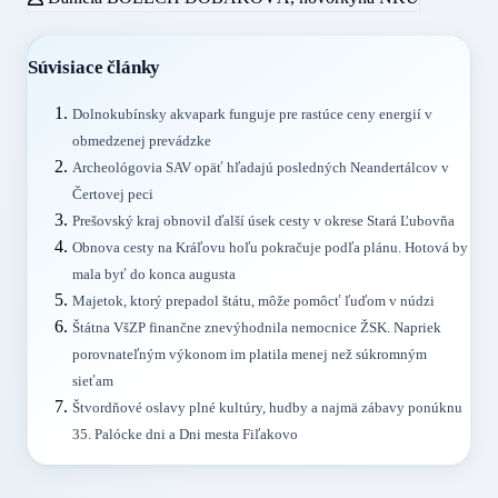
Súvisiace články
Dolnokubínsky akvapark funguje pre rastúce ceny energií v
obmedzenej prevádzke
Archeológovia SAV opäť hľadajú posledných Neandertálcov v
Čertovej peci
Prešovský kraj obnovil ďalší úsek cesty v okrese Stará Ľubovňa
Obnova cesty na Kráľovu hoľu pokračuje podľa plánu. Hotová by
mala byť do konca augusta
Majetok, ktorý prepadol štátu, môže pomôcť ľuďom v núdzi
Štátna VšZP finančne znevýhodnila nemocnice ŽSK. Napriek
porovnateľným výkonom im platila menej než súkromným
sieťam
Štvordňové oslavy plné kultúry, hudby a najmä zábavy ponúknu
35. Palócke dni a Dni mesta Fiľakovo