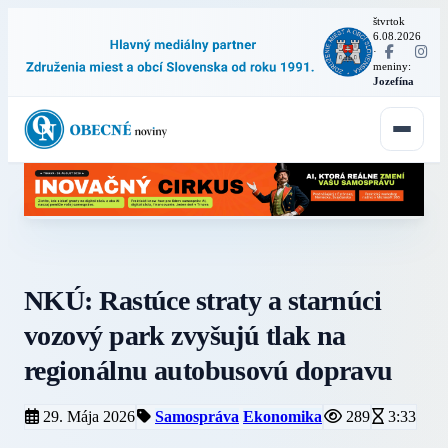
štvrtok
6.08.2026
·
meniny:
Jozefína
NKÚ: Rastúce straty a starnúci
vozový park zvyšujú tlak na
regionálnu autobusovú dopravu
29. Mája 2026
Samospráva
Ekonomika
289
3:33