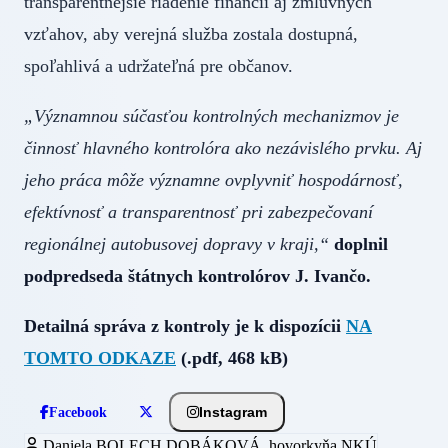
transparentnejšie riadenie financií aj zmluvných
vzťahov, aby verejná služba zostala dostupná,
spoľahlivá a udržateľná pre občanov.
„Významnou súčasťou kontrolných mechanizmov je
činnosť hlavného kontrolóra ako nezávislého prvku. Aj
jeho práca môže významne ovplyvniť hospodárnosť,
efektívnosť a transparentnosť pri zabezpečovaní
regionálnej autobusovej dopravy v kraji,“
doplnil
podpredseda štátnych kontrolórov J. Ivančo.
Detailná správa z kontroly je k dispozícii
NA
TOMTO ODKAZE
(.pdf, 468 kB)
Instagram
Facebook
Daniela BOLECH DOBÁKOVÁ, hovorkyňa NKÚ