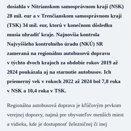
dosiahla v Nitrianskom samosprávnom kraji (NSK)
28 mil. eur a v Trenčianskom samosprávnom kraji
(TSK) 34 mil. eur, ktorú v konečnom dôsledku
musia uhradiť kraje. Najnovšia kontrola
Najvyššieho kontrolného úradu (NKÚ) SR
zameraná na regionálnu autobusovú dopravu
v týchto dvoch krajoch za obdobie rokov 2019 až
2024 poukázala aj na starnutie autobusov. Ich
priemerný vek v rokoch 2022 až 2024 bol 7,8 roka
v NSK a 10,4 roka v TSK.
Regionálna autobusová doprava je kľúčovým prvkom
verejnej dopravy, najmä pre obyvateľov menších miest
a vidieka, kde je dostupnosť železničnej či inej