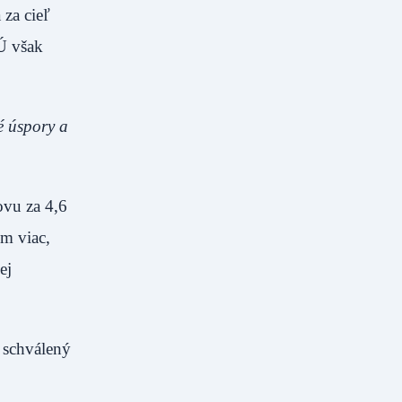
za cieľ
Ú však
é úspory a
ovu za 4,6
m viac,
ej
u schválený