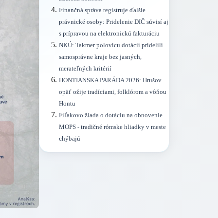
Finančná správa registruje ďalšie
právnické osoby: Pridelenie DIČ súvisí aj
s prípravou na elektronickú fakturáciu
NKÚ: Takmer polovicu dotácií pridelili
samosprávne kraje bez jasných,
merateľných kritérií
HONTIANSKA PARÁDA 2026: Hrušov
opäť ožije tradíciami, folklórom a vôňou
Hontu
Fiľakovo žiada o dotáciu na obnovenie
MOPS - tradičné rómske hliadky v meste
chýbajú