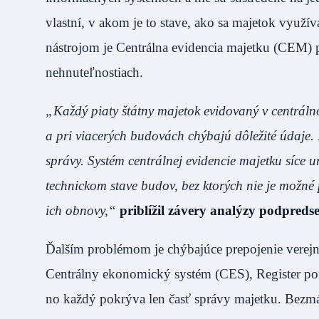
vlastní, v akom je to stave, ako sa majetok využ
nástrojom je Centrálna evidencia majetku (CEM) p
nehnuteľnostiach.
„Každý piaty štátny majetok evidovaný v centráln
a pri viacerých budovách chýbajú dôležité údaje.
správy. Systém centrálnej evidencie majetku síce 
technickom stave budov, bez ktorých nie je možné 
ich obnovy,“
priblížil závery analýzy podpred
Ďalším problémom je chýbajúce prepojenie verej
Centrálny ekonomický systém (CES), Register ponú
no každý pokrýva len časť správy majetku. Bezm