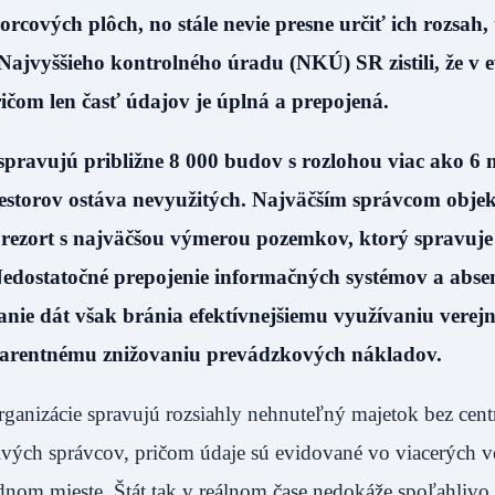
orcových plôch, no stále nevie presne určiť ich rozsah,
 Najvyššieho kontrolného úradu (NKÚ) SR zistili, že v e
ričom len časť údajov je úplná a prepojená.
 spravujú približne 8 000 budov s rozlohou viac ako 6 
riestorov ostáva nevyužitých. Najväčším správcom objek
orezort s najväčšou výmerou pozemkov, ktorý spravuje
edostatočné prepojenie informačných systémov a abse
nie dát však bránia efektívnejšiemu využívaniu verej
sparentnému znižovaniu prevádzkových nákladov.
organizácie spravujú rozsiahly nehnuteľný majetok bez cen
ivých správcov, pričom údaje sú evidované vo viacerých v
dnom mieste. Štát tak v reálnom čase nedokáže spoľahlivo 