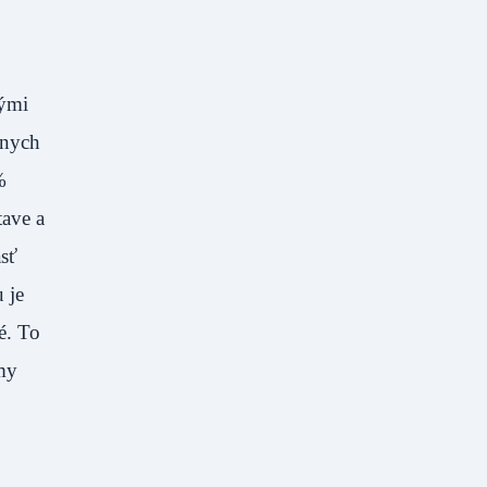
vými
vnych
%
tave a
asť
 je
é. To
émy