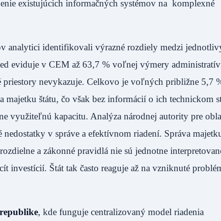
jenie existujúcich informačných systémov na komplexné
 analytici identifikovali výrazné rozdiely medzi jednotli
ied eviduje v CEM až 63,7 % voľnej výmery administratí
é priestory nevykazuje. Celkovo je voľných približne 5,7 
a majetku štátu, čo však bez informácií o ich technickom s
lne využiteľnú kapacitu. Analýza národnej autority pre obl
 nedostatky v správe a efektívnom riadení. Správa majetku
 rozdielne a zákonné pravidlá nie sú jednotne interpretovan
ít investícií. Štát tak často reaguje až na vzniknuté probl
 republike
, kde funguje centralizovaný model riadenia