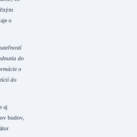
enčným
aje o
uteľností
udnutia do
formácie o
tícií do
 aj
tov budov,
átor