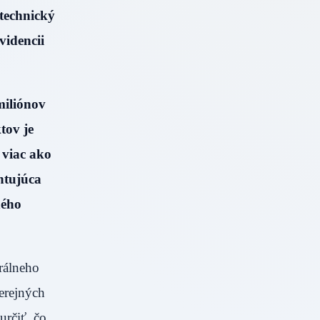
 technický
videncii
miliónov
tov je
 viac ako
ntujúca
ného
trálneho
erejných
určiť, čo