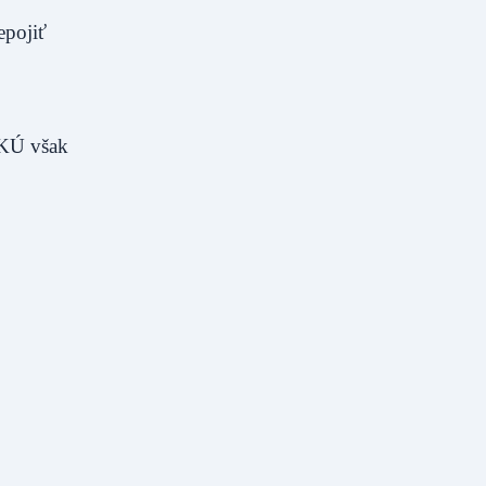
epojiť
NKÚ však