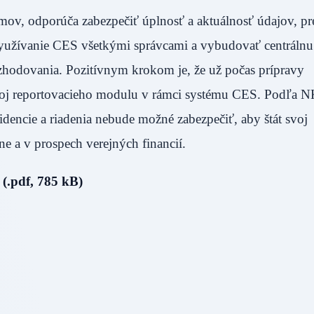
émov, odporúča zabezpečiť úplnosť a aktuálnosť údajov, pr
využívanie CES všetkými správcami a vybudovať centrálnu
ozhodovania. Pozitívnym krokom je, že už počas prípravy
 vývoj reportovacieho modulu v rámci systému CES. Podľa 
idencie a riadenia nebude možné zabezpečiť, aby štát svoj
e a v prospech verejných financií.
(.pdf, 785 kB)