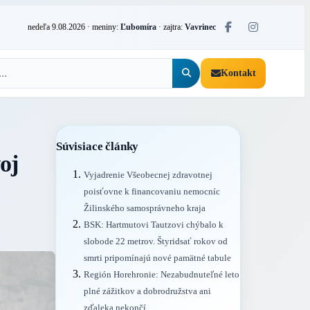
nedeľa 9.08.2026
· meniny:
Ľubomíra
· zajtra:
Vavrinec
Kontakt
Súvisiace články
oj
Vyjadrenie Všeobecnej zdravotnej
poisťovne k financovaniu nemocníc
Žilinského samosprávneho kraja
BSK: Hartmutovi Tautzovi chýbalo k
slobode 22 metrov. Štyridsať rokov od
smrti pripomínajú nové pamätné tabule
Región Horehronie: Nezabudnuteľné leto
plné zážitkov a dobrodružstva ani
zďaleka nekončí