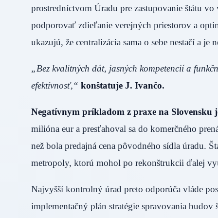
prostredníctvom Úradu pre zastupovanie štátu vo 
podporovať zdieľanie verejných priestorov a opt
ukazujú, že centralizácia sama o sebe nestačí a je
„Bez kvalitných dát, jasných kompetencií a funk
efektívnosť,“
konštatuje J. Ivančo.
Negatívnym príkladom z praxe na Slovensku je
milióna eur a presťahoval sa do komerčného prená
než bola predajná cena pôvodného sídla úradu. Štá
metropoly, ktorú mohol po rekonštrukcii ďalej vy
Najvyšší kontrolný úrad preto odporúča vláde posi
implementačný plán stratégie spravovania budov š