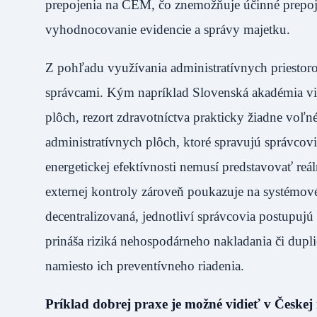
prepojenia na CEM, čo znemožňuje účinné prepo
vyhodnocovanie evidencie a správy majetku.
Z pohľadu využívania administratívnych priestorov
správcami. Kým napríklad Slovenská akadémia v
plôch, rezort zdravotníctva prakticky žiadne voľn
administratívnych plôch, ktoré spravujú správcovi
energetickej efektívnosti nemusí predstavovať reá
externej kontroly zároveň poukazuje na systémové
decentralizovaná, jednotliví správcovia postupujú
prináša riziká nehospodárneho nakladania či duplic
namiesto ich preventívneho riadenia.
Príklad dobrej praxe je možné vidieť v Českej