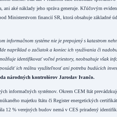
íva, ani aké náklady jeho správa generuje. Kľúčovým evid
od Ministerstvom financií SR, ktorá obsahuje základné úd
om informačnom systéme nie je prepojený s katastrom nehn
 Ide napríklad o začiatok a koniec ich využívania či nadob
umožňuje identifikovať voľné priestory, neobsahuje však in
posúdiť ich reálnu využiteľnosť ani potrebu budúcich inves
seda národných kontrolórov Jaroslav Ivančo.
ných informačných systémov. Okrem CEM štát prevádzkuje
kaného majetku štátu či Register energetických certifiká
ála 12 % verejných budov nemá v CES priradený identifik