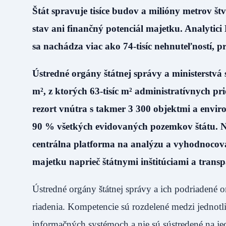
Štát spravuje tisíce budov a milióny metrov štv
stav ani finančný potenciál majetku. Analytici
sa nachádza viac ako 74-tisíc nehnuteľností, p
Ústredné orgány štátnej správy a ministerstvá
m², z ktorých 63-tisíc m² administratívnych p
rezort vnútra s takmer 3 300 objektmi a envir
90 % všetkých evidovaných pozemkov štátu. N
centrálna platforma na analýzu a vyhodnocova
majetku naprieč štátnymi inštitúciami a tran
Ústredné orgány štátnej správy a ich podriadené 
riadenia. Kompetencie sú rozdelené medzi jednotl
informačných systémoch a nie sú sústredené na je