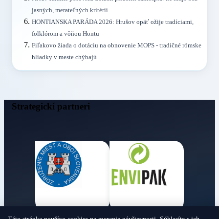
jasných, merateľných kritérií
HONTIANSKA PARÁDA 2026: Hrušov opäť ožije tradíciami,
folklórom a vôňou Hontu
Fiľakovo žiada o dotáciu na obnovenie MOPS - tradičné rómske
hliadky v meste chýbajú
Strategickí partneri