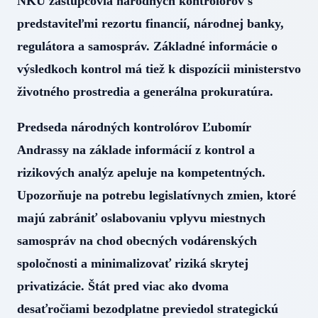
NKÚ zástupcovia národných kontrolórov s
predstaviteľmi rezortu financií, národnej banky,
regulátora a samospráv. Základné informácie o
výsledkoch kontrol má tiež k dispozícii ministerstvo
životného prostredia a generálna prokuratúra.
Predseda národných kontrolórov Ľubomír
Andrassy na základe informácií z kontrol a
rizikových analýz apeluje na kompetentných.
Upozorňuje na potrebu legislatívnych zmien, ktoré
majú zabrániť oslabovaniu vplyvu miestnych
samospráv na chod obecných vodárenských
spoločnosti a minimalizovať riziká skrytej
privatizácie. Štát pred viac ako dvoma
desaťročiami bezodplatne previedol strategickú