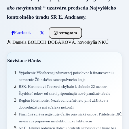
ako nevyhnutná,“
uzatvára predseda Najvyššieho
kontrolného úradu SR Ľ. Andrassy.
Instagram
Facebook
Daniela BOLECH DOBÁKOVÁ, hovorkyňa NKÚ
Súvisiace články
Vyjadrenie Všeobecnej zdravotnej poisťovne k financovaniu
nemocníc Žilinského samosprávneho kraja
BSK: Hartmutovi Tautzovi chýbalo k slobode 22 metrov.
Štyridsať rokov od smrti pripomínajú nové pamätné tabule
Región Horehronie: Nezabudnuteľné leto plné zážitkov a
dobrodružstva ani zďaleka nekončí
Finančná správa registruje ďalšie právnické osoby: Pridelenie DIČ
súvisí aj s prípravou na elektronickú fakturáciu
NKÚ: Takmer polovicu dotácií pridelili samosprávne kraje bez