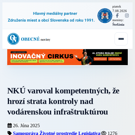
piatok
7.08.2026
·
meniny:
Štefánia
NKÚ varoval kompetentných, že
hrozí strata kontroly nad
vodárenskou infraštruktúrou
26. Júna 2025
Samospráva
Životné prostredie
Legislatíva
1276