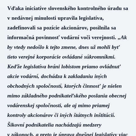
Vďaka iniciatíve slovenského kontrolného úradu sa
v nedávnej minulosti upravila legislatíva,
zadefinovali sa pozície akcionárov, posilnila sa
informačná povinnosť vodární voči verejnosti.
„Ak
by vtedy nedošlo k tejto zmene, dnes už mohli byť
tieto verejné korporácie ovládané súkromníkmi.
Keďže legislatíva bráni lobistom priamo ovládnuť
akcie vodární, dochádza k zakladaniu iných
obchodných spoločností, ktorých činnosť je nielen
mimo základného podnikateľského poslania obecnej
vodárenskej spoločnosti, ale aj mimo priamej
kontroly akcionárov či iných štátnych inštitúcií.
Šikovní podnikatelia nachádzajú medzery
v zákonoch, a preto je úprava dnešnej legislatívy viac