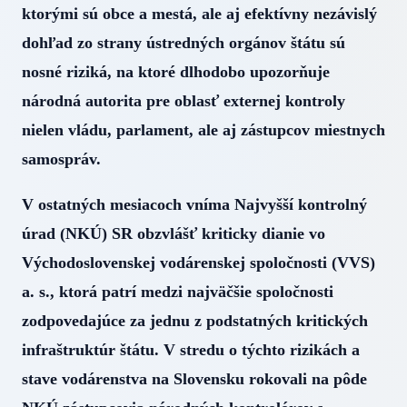
ktorými sú obce a mestá, ale aj efektívny nezávislý
dohľad zo strany ústredných orgánov štátu sú
nosné riziká, na ktoré dlhodobo upozorňuje
národná autorita pre oblasť externej kontroly
nielen vládu, parlament, ale aj zástupcov miestnych
samospráv.
V ostatných mesiacoch vníma Najvyšší kontrolný
úrad (NKÚ) SR obzvlášť kriticky dianie vo
Východoslovenskej vodárenskej spoločnosti (VVS)
a. s., ktorá patrí medzi najväčšie spoločnosti
zodpovedajúce za jednu z podstatných kritických
infraštruktúr štátu. V stredu o týchto rizikách a
stave vodárenstva na Slovensku rokovali na pôde