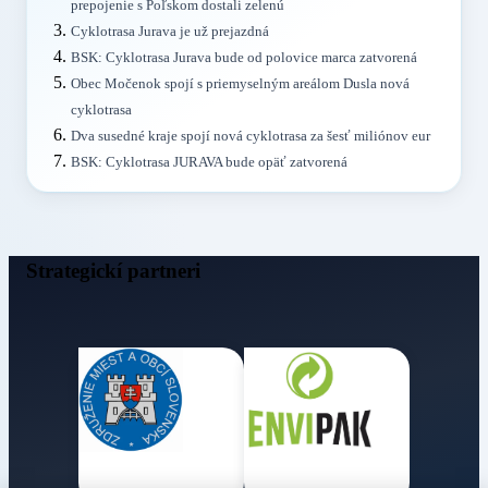
prepojenie s Poľskom dostali zelenú
Cyklotrasa Jurava je už prejazdná
BSK: Cyklotrasa Jurava bude od polovice marca zatvorená
Obec Močenok spojí s priemyselným areálom Dusla nová
cyklotrasa
Dva susedné kraje spojí nová cyklotrasa za šesť miliónov eur
BSK: Cyklotrasa JURAVA bude opäť zatvorená
Strategickí partneri