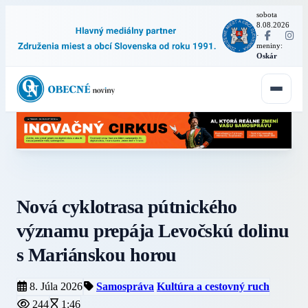
sobota
8.08.2026
·
meniny:
Oskár
Nová cyklotrasa pútnického
významu prepája Levočskú dolinu
s Mariánskou horou
8. Júla 2026
Samospráva
Kultúra a cestovný ruch
244
1:46