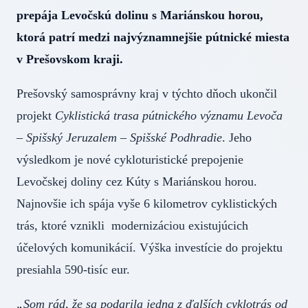
prepája Levočskú dolinu s Mariánskou horou,
ktorá patrí medzi najvýznamnejšie pútnické miesta
v Prešovskom kraji.
Prešovský samosprávny kraj v týchto dňoch ukončil
projekt
Cyklistická trasa pútnického významu Levoča
– Spišský Jeruzalem – Spišské Podhradie
. Jeho
výsledkom je nové cykloturistické prepojenie
Levočskej doliny cez Kúty s Mariánskou horou.
Najnovšie ich spája vyše 6 kilometrov cyklistických
trás, ktoré vznikli modernizáciou existujúcich
účelových komunikácií. Výška investície do projektu
presiahla 590-tisíc eur.
„Som rád, že sa podarila jedna z ďalších cyklotrás od