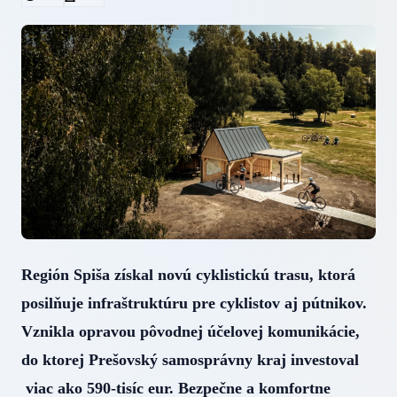
Región Spiša získal novú cyklistickú trasu, ktorá
posilňuje infraštruktúru pre cyklistov aj pútnikov.
Vznikla opravou pôvodnej účelovej komunikácie,
do ktorej Prešovský samosprávny kraj investoval
viac ako 590-tisíc eur. Bezpečne a komfortne