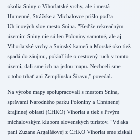
okolia Sniny o Vihorlatské vrchy, ale i mestá
Humenné, Strážske a Michalovce prišlo podľa
Uhrinových slov mesto Snina. "Keďže rekreačným
územím Sniny nie sú len Poloniny samotné, ale aj
Vihorlatské vrchy a Sninský kameň a Morské oko tiež
spadá do záujmu, pokiaľ ide o cestovný ruch v tomto
území, dali sme ich na jednu mapu. Nechceli sme
z toho trhať ani Zemplínsku Šíravu," povedal.
Na výrobe mapy spolupracovali s mestom Snina,
správami Národného parku Poloniny a Chránenej
krajinnej oblasti (CHKO) Vihorlat a tiež s Prvým
michalovským klubom slovenských turistov. "Vďaka
pani Zuzane Argalášovej z CHKO Vihorlat sme získali