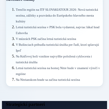
Trenčín región na ITF SLOVAKIATOUR 2026: Nová turistická
sezóna, zážitky a pozvánka do Európskeho hlavného mesta
kultúry
Letná turistická sezóna v PSK bola vydarená, najviac lákal hrad
Ľubovňa
V múzeách PSK začína letná turistická sezóna
V Bušinciach pribudla turistická útulňa pre ľudí, ktorí splavujú
Ipeľ
Na Kráľovej holi vznikne najvyššie položená cyklocesta i
turistická útulňa
Letná turistická sezóna na hornej Nitre bude v znamení výročí v
regióne
Na Nitrianskom hrade sa začína turistická sezóna
Strategickí partneri