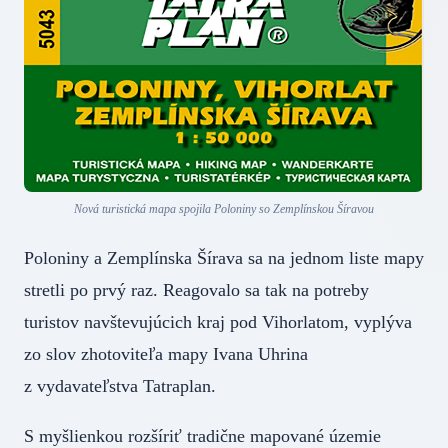
Nová turistická mapa spojila Poloniny so Zemplínskou Šíravou
Poloniny a Zemplínska Šírava sa na jednom liste mapy
stretli po prvý raz. Reagovalo sa tak na potreby
turistov navštevujúcich kraj pod Vihorlatom, vyplýva
zo slov zhotoviteľa mapy Ivana Uhrina
z vydavateľstva Tatraplan.
S myšlienkou rozšíriť tradične mapované územie