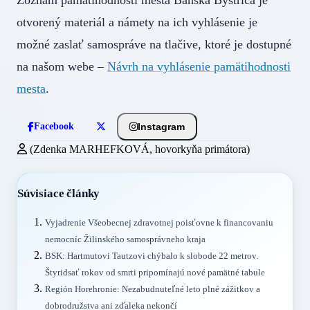
Zoznam pamätihodností mesta Banská Bystrica je
otvorený materiál a námety na ich vyhlásenie je
možné zaslať samospráve na tlačive, ktoré je dostupné
na našom webe –
Návrh na vyhlásenie pamätihodnosti
mesta
.
Instagram
Facebook
(Zdenka MARHEFKOVÁ, hovorkyňa primátora)
Súvisiace články
Vyjadrenie Všeobecnej zdravotnej poisťovne k financovaniu
nemocníc Žilinského samosprávneho kraja
BSK: Hartmutovi Tautzovi chýbalo k slobode 22 metrov.
Štyridsať rokov od smrti pripomínajú nové pamätné tabule
Región Horehronie: Nezabudnuteľné leto plné zážitkov a
dobrodružstva ani zďaleka nekončí