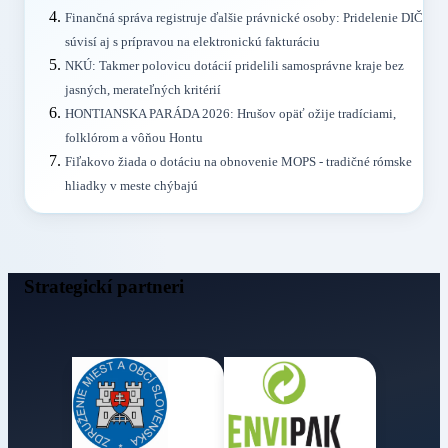
Finančná správa registruje ďalšie právnické osoby: Pridelenie DIČ
súvisí aj s prípravou na elektronickú fakturáciu
NKÚ: Takmer polovicu dotácií pridelili samosprávne kraje bez
jasných, merateľných kritérií
HONTIANSKA PARÁDA 2026: Hrušov opäť ožije tradíciami,
folklórom a vôňou Hontu
Fiľakovo žiada o dotáciu na obnovenie MOPS - tradičné rómske
hliadky v meste chýbajú
Strategickí partneri