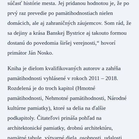
súčasť histórie mesta. Jej pridanou hodnotou je, že po
prvý raz prevedie po pamätihodnostiach nielen
domácich, ale aj zahraničných záujemcov. Som rád, že
sa dejiny a krása Banskej Bystrice aj takouto formou
dostanú do povedomia širšej verejnosti,“ hovorí
primátor Ján Nosko.
Kniha je dielom kvalifikovaných autorov a zahŕňa
pamätihodnosti vyhlásené v rokoch 2011 – 2018.
Rozdelená je do troch kapitol (Hmotné
pamätihodnosti, Nehmotné pamätihodnosti, Národné
kultúrne pamiatky), ktoré sa delia na ďalšie
podkapitoly. Čitateľovi prináša pohľad na
architektonické pamiatky, drobnú architektúru,
pamätné tabule, výtvarné diela, osobnosti, udalosti,