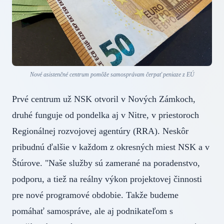
Nové asistenčné centrum pomôže samosprávam čerpať peniaze z EÚ
Prvé centrum už NSK otvoril v Nových Zámkoch,
druhé funguje od pondelka aj v Nitre, v priestoroch
Regionálnej rozvojovej agentúry (RRA). Neskôr
pribudnú ďalšie v každom z okresných miest NSK a v
Štúrove. "Naše služby sú zamerané na poradenstvo,
podporu, a tiež na reálny výkon projektovej činnosti
pre nové programové obdobie. Takže budeme
pomáhať samospráve, ale aj podnikateľom s