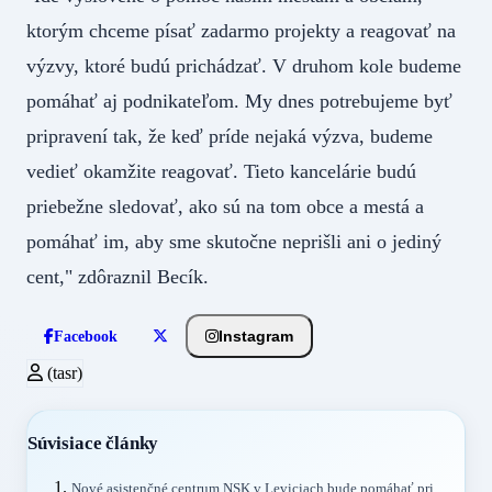
ktorým chceme písať zadarmo projekty a reagovať na
výzvy, ktoré budú prichádzať. V druhom kole budeme
pomáhať aj podnikateľom. My dnes potrebujeme byť
pripravení tak, že keď príde nejaká výzva, budeme
vedieť okamžite reagovať. Tieto kancelárie budú
priebežne sledovať, ako sú na tom obce a mestá a
pomáhať im, aby sme skutočne neprišli ani o jediný
cent," zdôraznil Becík.
Instagram
Facebook
(tasr)
Súvisiace články
Nové asistenčné centrum NSK v Leviciach bude pomáhať pri