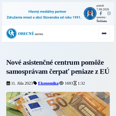
piatok
7.08.2026
·
meniny:
Štefánia
Nové asistenčné centrum pomôže
samosprávam čerpať peniaze z EÚ
11. Júla 2023
Ekonomika
1693
1:32