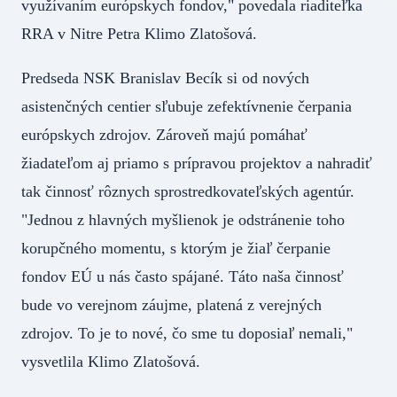
využívaním európskych fondov," povedala riaditeľka
RRA v Nitre Petra Klimo Zlatošová.
Predseda NSK Branislav Becík si od nových
asistenčných centier sľubuje zefektívnenie čerpania
európskych zdrojov. Zároveň majú pomáhať
žiadateľom aj priamo s prípravou projektov a nahradiť
tak činnosť rôznych sprostredkovateľských agentúr.
"Jednou z hlavných myšlienok je odstránenie toho
korupčného momentu, s ktorým je žiaľ čerpanie
fondov EÚ u nás často spájané. Táto naša činnosť
bude vo verejnom záujme, platená z verejných
zdrojov. To je to nové, čo sme tu doposiaľ nemali,"
vysvetlila Klimo Zlatošová.