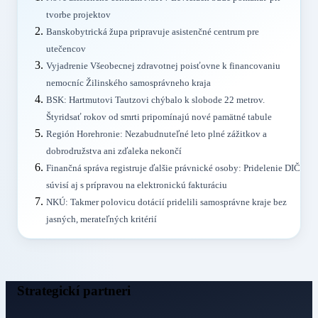
tvorbe projektov
Banskobytrická župa pripravuje asistenčné centrum pre
utečencov
Vyjadrenie Všeobecnej zdravotnej poisťovne k financovaniu
nemocníc Žilinského samosprávneho kraja
BSK: Hartmutovi Tautzovi chýbalo k slobode 22 metrov.
Štyridsať rokov od smrti pripomínajú nové pamätné tabule
Región Horehronie: Nezabudnuteľné leto plné zážitkov a
dobrodružstva ani zďaleka nekončí
Finančná správa registruje ďalšie právnické osoby: Pridelenie DIČ
súvisí aj s prípravou na elektronickú fakturáciu
NKÚ: Takmer polovicu dotácií pridelili samosprávne kraje bez
jasných, merateľných kritérií
Strategickí partneri