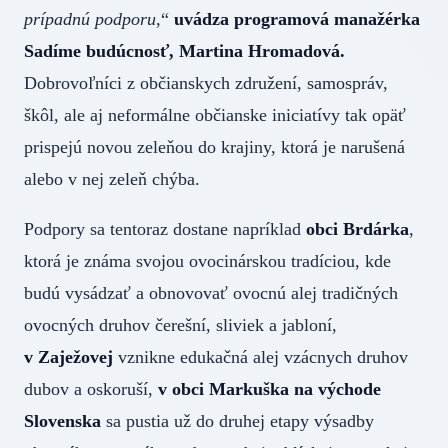
prípadnú podporu
,“
uvádza programová manažérka
Sadíme budúcnosť, Martina Hromadová.
Dobrovoľníci z občianskych združení, samospráv,
škôl, ale aj neformálne občianske iniciatívy tak opäť
prispejú novou zeleňou do krajiny, ktorá je narušená
alebo v nej zeleň chýba.
Podpory sa tentoraz dostane napríklad
obci Brdárka
,
ktorá je známa svojou ovocinárskou tradíciou, kde
budú vysádzať a obnovovať ovocnú alej tradičných
ovocných druhov čerešní, sliviek a jabloní,
v Zaježovej
vznikne edukačná alej vzácnych druhov
dubov a oskoruší,
v obci Markuška na východe
Slovenska
sa pustia už do druhej etapy výsadby