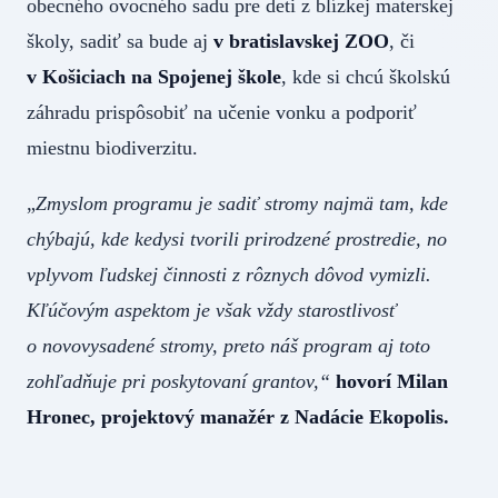
obecného ovocného sadu pre deti z blízkej materskej
školy, sadiť sa bude aj
v bratislavskej ZOO
, či
v Košiciach na Spojenej škole
, kde si chcú školskú
záhradu prispôsobiť na učenie vonku a podporiť
miestnu biodiverzitu.
„
Zmyslom programu je sadiť stromy najmä tam, kde
chýbajú, kde kedysi tvorili prirodzené prostredie, no
vplyvom ľudskej činnosti z rôznych dôvod vymizli.
Kľúčovým aspektom je však vždy starostlivosť
o novovysadené stromy, preto náš program aj toto
zohľadňuje pri poskytovaní grantov,“
hovorí Milan
Hronec, projektový manažér z Nadácie Ekopolis.