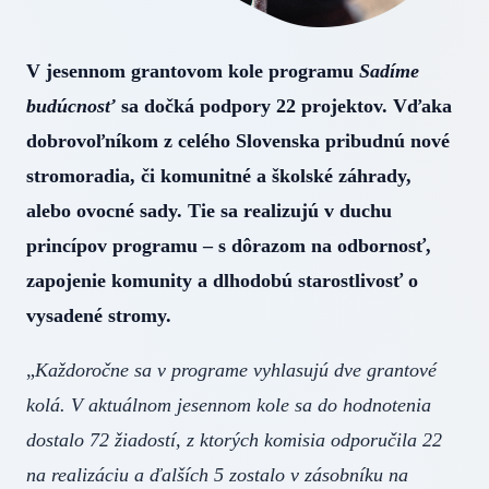
V jesennom grantovom kole programu
Sadíme
budúcnosť
sa dočká podpory 22 projektov. Vďaka
dobrovoľníkom z celého Slovenska pribudnú nové
stromoradia, či komunitné a školské záhrady,
alebo ovocné sady. Tie sa realizujú v duchu
princípov programu – s dôrazom na odbornosť,
zapojenie komunity a dlhodobú starostlivosť o
vysadené stromy.
„
Každoročne sa v programe vyhlasujú dve grantové
kolá. V aktuálnom jesennom kole sa do hodnotenia
dostalo 72 žiadostí, z ktorých komisia odporučila 22
na realizáciu a ďalších 5 zostalo v zásobníku na