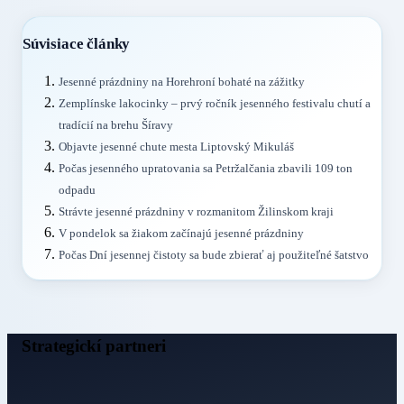
Súvisiace články
Jesenné prázdniny na Horehroní bohaté na zážitky
Zemplínske lakocinky – prvý ročník jesenného festivalu chutí a
tradícií na brehu Šíravy
Objavte jesenné chute mesta Liptovský Mikuláš
Počas jesenného upratovania sa Petržalčania zbavili 109 ton
odpadu
Strávte jesenné prázdniny v rozmanitom Žilinskom kraji
V pondelok sa žiakom začínajú jesenné prázdniny
Počas Dní jesennej čistoty sa bude zbierať aj použiteľné šatstvo
Strategickí partneri