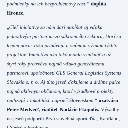
podmienky na ich bezproblémový rast,“
dopĺňa
Hronec.
„
Cieľ iniciatívy sa nám darí napĺňať aj vďaka
jednotlivým partnerom zo súkromného sektora, ktorí sa
k nám počas roka pridávajú a vnímajú význam týchto
projektov. Iniciatíva ako taká mohla vzniknúť a už
štyri roky pretrváva najmä vďaka generálnemu
partnerovi, spoločnosti GLS General Logistics Systems
Slovakia s. r. o. Aj túto jeseň ďakujeme a držíme palce
najmä aktívnym občanom, ktorí výsadbové projekty
realizujú v lokalitách naprieč Slovenskom
,“
uzatvára
Peter Medveď, riaditeľ Nadácie Ekopolis.
Výsadby
na jeseň podporili Prvá stavebná sporiteľňa, Kaufland,
L’Oréal a Starbucks.