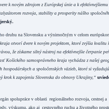
ere k novým zdrojom z Európskej únie a k efektívnejšiemu
alyzátorom rozvoja, stability a prosperity nášho spoločné
erský.
vojho druhu na Slovensku a výnimočným v celom európsko
ja otvorí dvere k novým projektom, ktoré zvýšia kvalitu i
ávou, že získame silný nástroj na efektívnejšie čerpanie pe
asť Košického samosprávneho kraja vychádza z našej geog
ich hospodárskych a spoločenských väzieb, ktoré si vyžadu
ný krok k zapojeniu Slovenska do obnovy Ukrajiny,“
uvied
gán spolupráce v oblasti regionálneho rozvoja, cestnej a
 vedy, výskumu, ako aj cestovného ruchu a životného prost