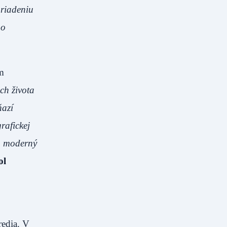
 riadeniu
ho
m
ch života
ňazí
rafickej
jú moderný
ol
redia. V