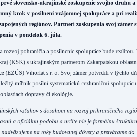
ec prvé slovensko-ukrajinské zoskupenie svojho druhu a
mný krok v posilnení vzájomnej spolupráce a pri realiz
apojených regiónov. Partneri zoskupenia svoj zámer sp
nia v pondelok 6. júla.
 rozvoj pohraničia a posilnenie spolupráce bude realitou.
raj (KSK) s ukrajinským partnerom Zakarpatskou oblast
 (EZÚS) Vihorlat s r. o. Svoj zámer potvrdili v týchto d
žitý míľnik posilní systematickú cezhraničnú spoluprácu
 oblastiach dopravy či ekológie.
jinských vzťahov s dosahom na rozvoj prihraničného regi
nú a oficiálnu podobu a určite nie je formálnu štruktúru
ým nadväzujeme na roky budovanej dôvery a pretvárame do