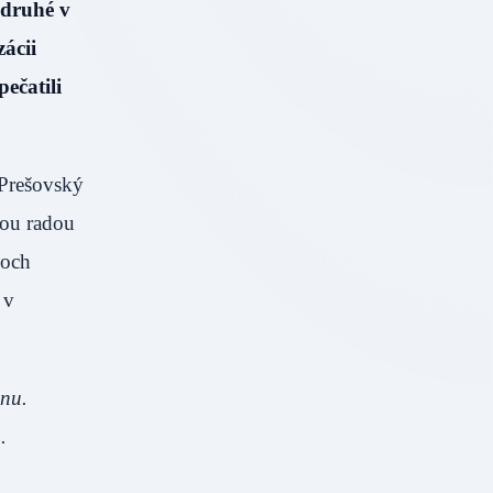
 druhé v
ácii
ečatili
 Prešovský
nou radou
ňoch
 v
ónu.
.