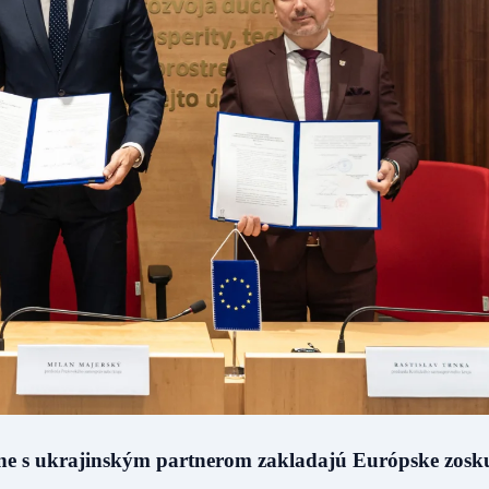
ne s ukrajinským partnerom zakladajú Európske zosk