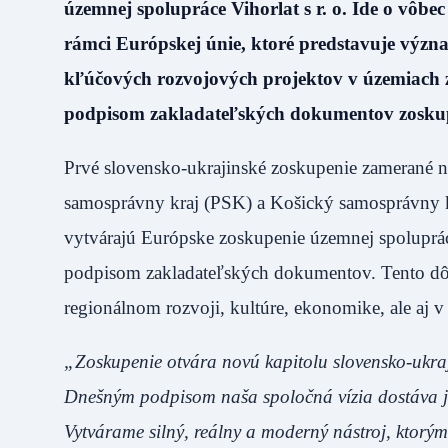
územnej spolupráce Vihorlat s r. o. Ide o vôb
rámci Európskej únie, ktoré predstavuje význa
kľúčových rozvojových projektov v územiach z
podpisom zakladateľských dokumentov zoskupe
Prvé slovensko-ukrajinské zoskupenie zamerané na
samosprávny kraj (PSK) a Košický samosprávny k
vytvárajú Európske zoskupenie územnej spolupráce
podpisom zakladateľských dokumentov. Tento dôle
regionálnom rozvoji, kultúre, ekonomike, ale aj v
„Zoskupenie otvára novú kapitolu slovensko-ukra
Dnešným podpisom naša spoločná vízia dostáva jas
Vytvárame silný, reálny a moderný nástroj, ktor