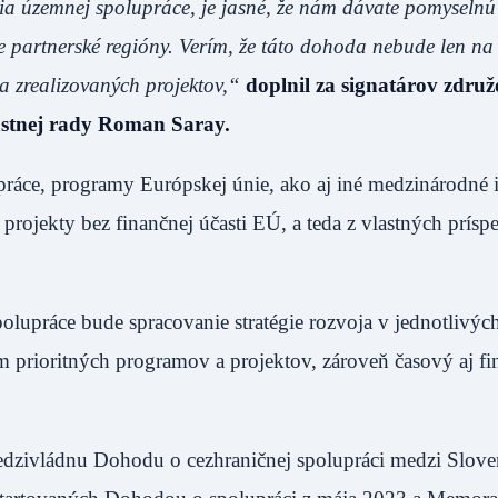
a územnej spolupráce, je jasné, že nám dávate pomyselnú
 partnerské regióny. Verím, že táto dohoda nebude len na 
a zrealizovaných projektov,
“
doplnil za signatárov združ
astnej rady Roman Saray.
áce, programy Európskej únie, ako aj iné medzinárodné i
projekty bez finančnej účasti EÚ, a teda z vlastných prís
upráce bude spracovanie stratégie rozvoja v jednotlivýc
nam prioritných programov a projektov, zároveň časový aj f
edzivládnu Dohodu o cezhraničnej spolupráci medzi Slov