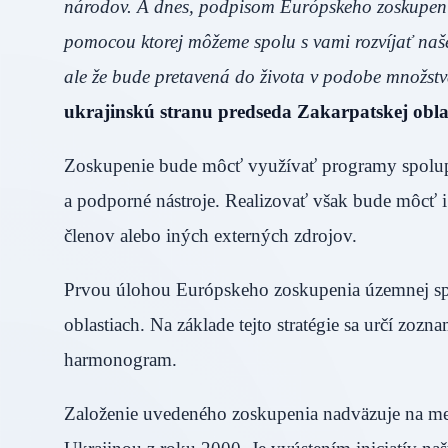
národov. A dnes, podpisom Európskeho zoskupeni
pomocou ktorej môžeme spolu s vami rozvíjať naše
ale že bude pretavená do života v podobe množstv
ukrajinskú stranu predseda Zakarpatskej obl
Zoskupenie bude môcť využívať programy spolupr
a podporné nástroje. Realizovať však bude môcť i 
členov alebo iných externých zdrojov.
Prvou úlohou Európskeho zoskupenia územnej spol
oblastiach. Na základe tejto stratégie sa určí zoz
harmonogram.
Založenie uvedeného zoskupenia nadväzuje na m