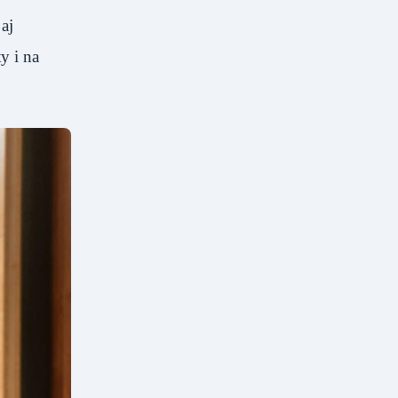
aj
y i na