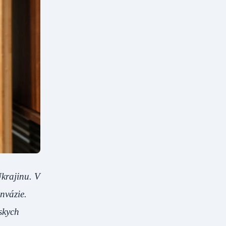
Ukrajinu. V
nvázie.
skych