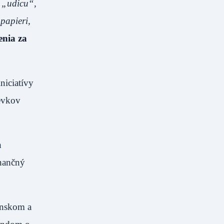
 „udicu“,
papieri,
enia za
niciatívy
pevkov
h
inančný
enskom a