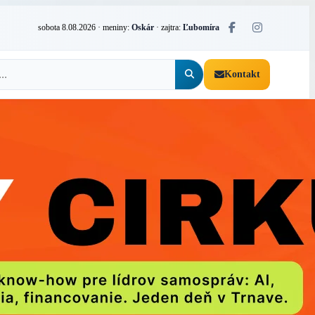
sobota 8.08.2026
· meniny:
Oskár
· zajtra:
Ľubomíra
Kontakt