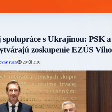
j spolupráce s Ukrajinou: PSK 
vytvárajú zoskupenie EZÚS Viho
tovný ruch
284
3:30