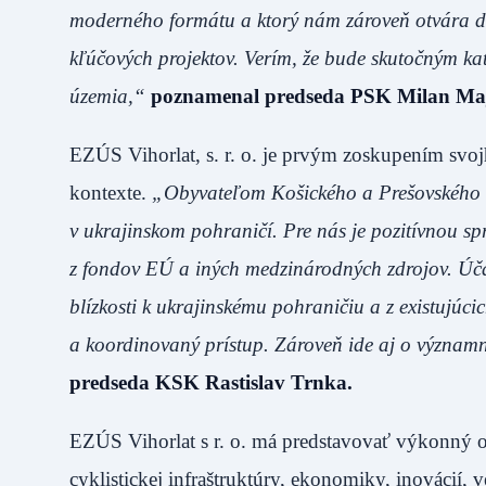
moderného formátu a ktorý nám zároveň otvára dv
kľúčových projektov. Verím, že bude skutočným kat
územia,“
poznamenal predseda PSK Milan Maj
EZÚS Vihorlat, s. r. o. je prvým zoskupením s
kontexte.
„Obyvateľom Košického a Prešovského kra
v ukrajinskom pohraničí. Pre nás je pozitívnou spr
z fondov EÚ a iných medzinárodných zdrojov. Úč
blízkosti k ukrajinskému pohraničiu a z existujúc
a koordinovaný prístup. Zároveň ide aj o význam
predseda KSK Rastislav Trnka.
EZÚS Vihorlat s r. o. má predstavovať výkonný or
cyklistickej infraštruktúry, ekonomiky, inovácií,