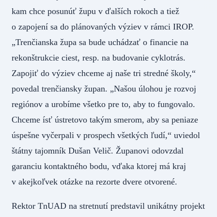
kam chce posunúť župu v ďalších rokoch a tiež
o zapojení sa do plánovaných výziev v rámci IROP.
„Trenčianska župa sa bude uchádzať o financie na
rekonštrukcie ciest, resp. na budovanie cyklotrás.
Zapojiť do výziev chceme aj naše tri stredné školy,“
povedal trenčiansky župan. „Našou úlohou je rozvoj
regiónov a urobíme všetko pre to, aby to fungovalo.
Chceme ísť ústretovo takým smerom, aby sa peniaze
úspešne vyčerpali v prospech všetkých ľudí,“ uviedol
štátny tajomník Dušan Velič. Županovi odovzdal
garanciu kontaktného bodu, vďaka ktorej má kraj
v akejkoľvek otázke na rezorte dvere otvorené.
Rektor TnUAD na stretnutí predstavil unikátny projekt