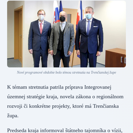
Nové programové obdobie bolo témou stretnutia na Trenčianskej župe
K témam stretnutia patrila príprava Integrovanej
územnej stratégie kraja, novela zákona o regionálnom
rozvoji či konkrétne projekty, ktoré má Trenčianska
župa.
Predseda kraja informoval štátneho tajomníka o vízii,