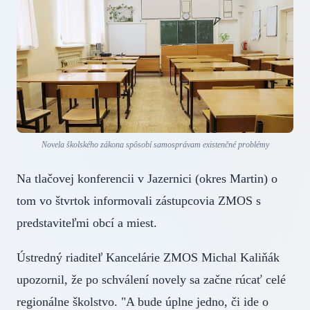
Novela školského zákona spôsobí samosprávam existenčné problémy
Na tlačovej konferencii v Jazernici (okres Martin) o
tom vo štvrtok informovali zástupcovia ZMOS s
predstaviteľmi obcí a miest.
Ústredný riaditeľ Kancelárie ZMOS Michal Kaliňák
upozornil, že po schválení novely sa začne rúcať celé
regionálne školstvo. "A bude úplne jedno, či ide o