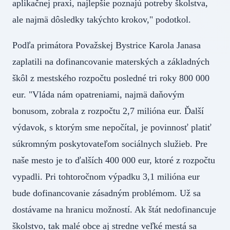
aplikačnej praxi, najlepšie poznajú potreby školstva,
ale najmä dôsledky takýchto krokov," podotkol.
Podľa primátora Považskej Bystrice Karola Janasa
zaplatili na dofinancovanie materských a základných
škôl z mestského rozpočtu posledné tri roky 800 000
eur. "Vláda nám opatreniami, najmä daňovým
bonusom, zobrala z rozpočtu 2,7 milióna eur. Ďalší
výdavok, s ktorým sme nepočítal, je povinnosť platiť
súkromným poskytovateľom sociálnych služieb. Pre
naše mesto je to ďalších 400 000 eur, ktoré z rozpočtu
vypadli. Pri tohtoročnom výpadku 3,1 milióna eur
bude dofinancovanie zásadným problémom. Už sa
dostávame na hranicu možností. Ak štát nedofinancuje
školstvo, tak malé obce aj stredne veľké mestá sa