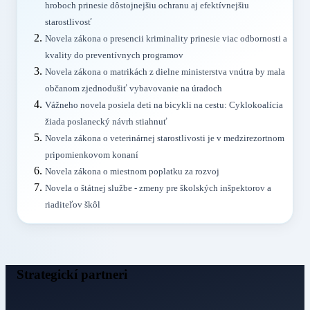
hroboch prinesie dôstojnejšiu ochranu aj efektívnejšiu
starostlivosť
Novela zákona o presencii kriminality prinesie viac odbornosti a
kvality do preventívnych programov
Novela zákona o matrikách z dielne ministerstva vnútra by mala
občanom zjednodušiť vybavovanie na úradoch
Vážneho novela posiela deti na bicykli na cestu: Cyklokoalícia
žiada poslanecký návrh stiahnuť
Novela zákona o veterinárnej starostlivosti je v medzirezortnom
pripomienkovom konaní
Novela zákona o miestnom poplatku za rozvoj
Novela o štátnej službe - zmeny pre školských inšpektorov a
riaditeľov škôl
Strategickí partneri