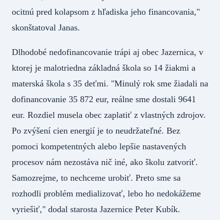
ocitnú pred kolapsom z hľadiska jeho financovania,"
skonštatoval Janas.
Dlhodobé nedofinancovanie trápi aj obec Jazernica, v
ktorej je malotriedna základná škola so 14 žiakmi a
materská škola s 35 deťmi. "Minulý rok sme žiadali na
dofinancovanie 35 872 eur, reálne sme dostali 9641
eur. Rozdiel musela obec zaplatiť z vlastných zdrojov.
Po zvýšení cien energií je to neudržateľné. Bez
pomoci kompetentných alebo lepšie nastavených
procesov nám nezostáva nič iné, ako školu zatvoriť.
Samozrejme, to nechceme urobiť. Preto sme sa
rozhodli problém medializovať, lebo ho nedokážeme
vyriešiť," dodal starosta Jazernice Peter Kubík.