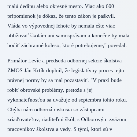
malú dedinu alebo okresné mesto. Viac ako 600
pripomienok je dôkaz, že tento zákon je paškvil.
Vláda vo výpovednej lehote by nemala ešte viac
ubližovať školám ani samosprávam a konečne by mala
hodiť záchranné koleso, ktoré potrebujeme," povedal.
Primátor Levíc a predseda odbornej sekcie školstva
ZMOS Ján Krtík doplnil, že legislatívny proces tejto
právnej normy by sa mal pozastaviť. "V praxi bude
robiť obrovské problémy, pretože s jej
vykonateľnosťou sa uvažuje od septembra tohto roku.
Chýba nám odborná diskusia so zástupcami
zriaďovateľov, riaditeľmi škôl, s Odborovým zväzom
pracovníkov školstva a vedy. S tými, ktorí sú v