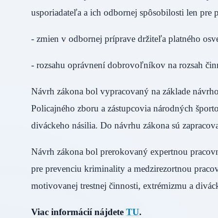
usporiadateľa a ich odbornej spôsobilosti len pre p
- zmien v odbornej príprave držiteľa platného osv
- rozsahu oprávnení dobrovoľníkov na rozsah činn
Návrh zákona bol vypracovaný na základe návrhov 
Policajného zboru a zástupcovia národných šport
diváckeho násilia. Do návrhu zákona sú zapracova
Návrh zákona bol prerokovaný expertnou pracovn
pre prevenciu kriminality a medzirezortnou prac
motivovanej trestnej činnosti, extrémizmu a diváck
Viac informácií nájdete
TU
.