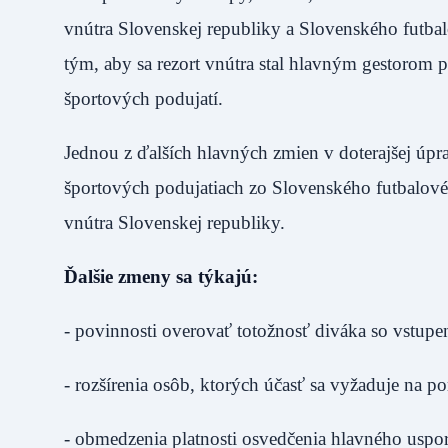
vnútra Slovenskej republiky a Slovenského futbalo
tým, aby sa rezort vnútra stal hlavným gestorom 
športových podujatí.
Jednou z ďalších hlavných zmien v doterajšej úp
športových podujatiach zo Slovenského futbalov
vnútra Slovenskej republiky.
Ďalšie zmeny sa týkajú:
- povinnosti overovať totožnosť diváka so vstupe
- rozšírenia osôb, ktorých účasť sa vyžaduje na po
- obmedzenia platnosti osvedčenia hlavného uspo