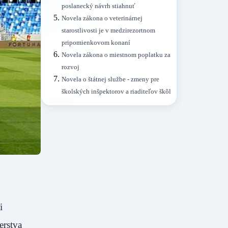
poslanecký návrh stiahnuť
Novela zákona o veterinárnej
starostlivosti je v medzirezortnom
pripomienkovom konaní
Novela zákona o miestnom poplatku za
rozvoj
Novela o štátnej službe - zmeny pre
školských inšpektorov a riaditeľov škôl
i
erstva