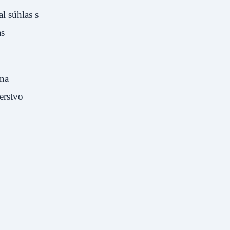
l súhlas s
as
 na
erstvo