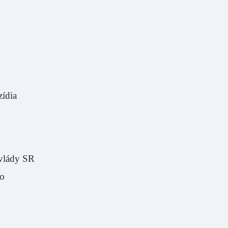
zídia
 vlády SR
vo