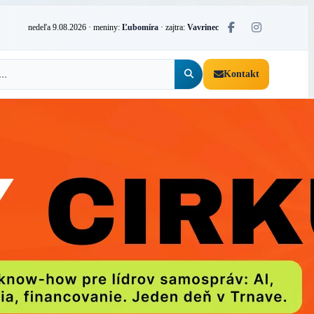
nedeľa 9.08.2026
· meniny:
Ľubomíra
· zajtra:
Vavrinec
Kontakt