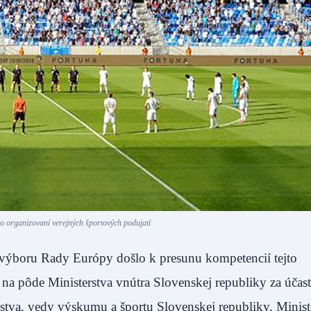
o organizovaní verejných športových podujatí
 výboru Rady Európy došlo k presunu kompetencií tejto
 na pôde Ministerstva vnútra Slovenskej republiky za účast
tva, vedy výskumu a športu Slovenskej republiky, Minist