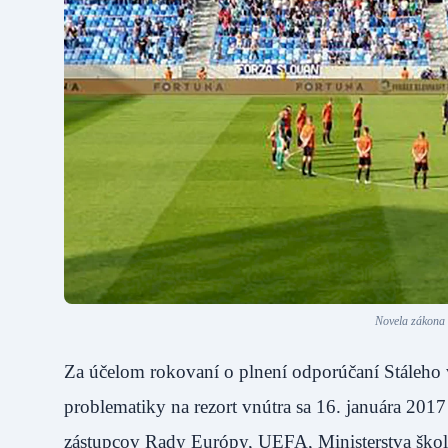
Novela zákona 
Za účelom rokovaní o plnení odporúčaní Stáleho
problematiky na rezort vnútra sa 16. januára 2017
zástupcov Rady Európy, UEFA, Ministerstva škols