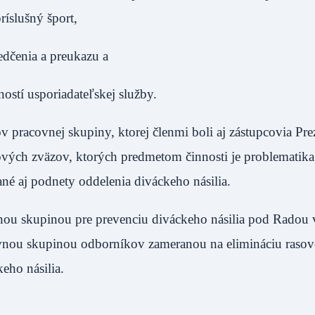
ríslušný šport,
edčenia a preukazu a
ostí usporiadateľskej služby.
pracovnej skupiny, ktorej členmi boli aj zástupcovia Pre
ových zväzov, ktorých predmetom činnosti je problematika
né aj podnety oddelenia diváckeho násilia.
ou skupinou pre prevenciu diváckeho násilia pod Radou
ovnou skupinou odborníkov zameranou na elimináciu raso
eho násilia.