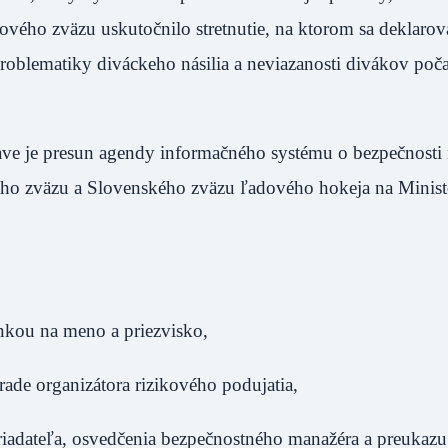
vého zväzu uskutočnilo stretnutie, na ktorom sa deklarova
problematiky diváckeho násilia a neviazanosti divákov poč
rave je presun agendy informačného systému o bezpečnosti
ého zväzu a Slovenského zväzu ľadového hokeja na Minist
nkou na meno a priezvisko,
rade organizátora rizikového podujatia,
riadateľa, osvedčenia bezpečnostného manažéra a preukazu