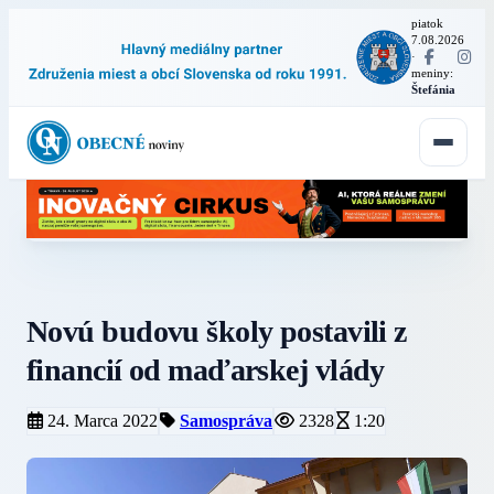
piatok
7.08.2026
·
meniny:
Štefánia
Novú budovu školy postavili z
financií od maďarskej vlády
24. Marca 2022
Samospráva
2328
1:20