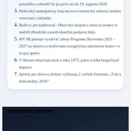
poistného a uhradiť ho po prvý raz do 10. augusta 2026
Prešovský samosprávny kraj má novú tematickú webovú stránku
venovanú cyklistike
Budovy pre budúcnosť: Obrovský záujem o obnovu domov si
zaslúži dlhodobú a predvídateľnú podporu štátu
MV SR plánuje využívať zdroje Programu Slovensko 2021 –
2027 na obnovu a znižovanie energetickej náročnosti budov vo
svojej správe
V Osturni obnovujú most z roku 1975, práce zvýšia bezpečnosť
dopravy
Spolok pre obnovu dediny vyhlasuje 2. ročník Ocenenia „Tvár a
duša dediny 2026“
Strategickí partneri