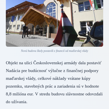
Novú budovu školy postavili z financií od maďarskej vlády
Objekt na ulici Československej armády dala postaviť
Nadácia pre budúcnosť výlučne z finančnej podpory
maďarskej vlády, celkové náklady vrátane kúpy
pozemku, stavebných prác a zariadenia sú v hodnote
8,8 milióna eur. V stredu budovu slávnostne odovzdali
do užívania.