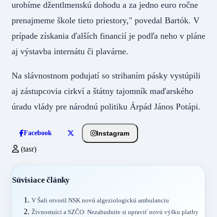
urobíme džentlmenskú dohodu a za jedno euro ročne
prenajmeme škole tieto priestory," povedal Bartók. V
prípade získania ďalších financií je podľa neho v pláne
aj výstavba internátu či plavárne.
Na slávnostnom podujatí so strihaním pásky vystúpili
aj zástupcovia cirkví a štátny tajomník maďarského
úradu vlády pre národnú politiku Árpád János Potápi.
Instagram
Facebook
(tasr)
Súvisiace články
V Šali otvoril NSK novú algeziologickú ambulanciu
Živnostníci a SZČO: Nezabudnite si upraviť novú výšku platby