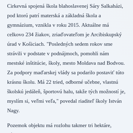
Cirkevná spojená škola blahoslavenej Sáry Salkaházi,
pod ktorú patrí materská a základná škola a
gymnázium, vznikla v roku 2015. Aktuálne má
celkovo 234 žiakov, zriaďovateľom je Arcibiskupský
úrad v Košiciach. "Posledných sedem rokov sme
strávili v podstate v podnájmoch, pomohli nám
mestské inštitúcie, školy, mesto Moldava nad Bodvou.
Za podpory maďarskej vlády sa podarilo postaviť túto
krásnu školu. Má 22 tried, odborné učebne, vlastnú
školskú jedáleň, športovú halu, takže tých možností je,
myslím si, veľmi veľa," povedal riaditeľ školy István
Nagy.
Pozemok objektu má rozlohu takmer tri hektáre,