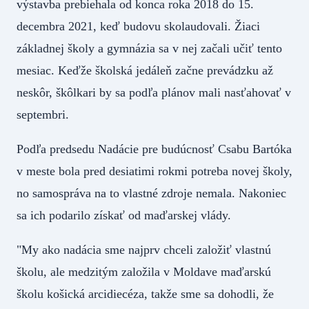
výstavba prebiehala od konca roka 2018 do 15.
decembra 2021, keď budovu skolaudovali. Žiaci
základnej školy a gymnázia sa v nej začali učiť tento
mesiac. Keďže školská jedáleň začne prevádzku až
neskôr, škôlkari by sa podľa plánov mali nasťahovať v
septembri.
Podľa predsedu Nadácie pre budúcnosť Csabu Bartóka
v meste bola pred desiatimi rokmi potreba novej školy,
no samospráva na to vlastné zdroje nemala. Nakoniec
sa ich podarilo získať od maďarskej vlády.
"My ako nadácia sme najprv chceli založiť vlastnú
školu, ale medzitým založila v Moldave maďarskú
školu košická arcidiecéza, takže sme sa dohodli, že