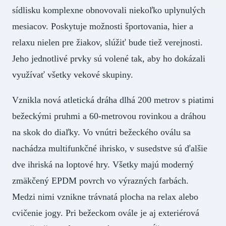
sídlisku komplexne obnovovali niekoľko uplynulých
mesiacov. Poskytuje možnosti športovania, hier a
relaxu nielen pre žiakov, slúžiť bude tiež verejnosti.
Jeho jednotlivé prvky sú volené tak, aby ho dokázali
využívať všetky vekové skupiny.
Vznikla nová atletická dráha dlhá 200 metrov s piatimi
bežeckými pruhmi a 60-metrovou rovinkou a dráhou
na skok do diaľky. Vo vnútri bežeckého oválu sa
nachádza multifunkčné ihrisko, v susedstve sú ďalšie
dve ihriská na loptové hry. Všetky majú moderný
zmäkčený EPDM povrch vo výrazných farbách.
Medzi nimi vznikne trávnatá plocha na relax alebo
cvičenie jogy. Pri bežeckom ovále je aj exteriérová