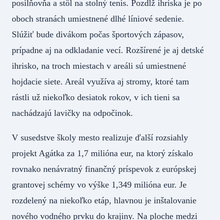
posilňovňa a stôl na stolný tenis. Pozdĺž ihriska je po
oboch stranách umiestnené dlhé líniové sedenie.
Slúžiť bude divákom počas športových zápasov,
prípadne aj na odkladanie vecí. Rozšírené je aj detské
ihrisko, na troch miestach v areáli sú umiestnené
hojdacie siete. Areál využíva aj stromy, ktoré tam
rástli už niekoľko desiatok rokov, v ich tieni sa
nachádzajú lavičky na odpočinok.
V susedstve školy mesto realizuje ďalší rozsiahly
projekt Agátka za 1,7 milióna eur, na ktorý získalo
rovnako nenávratný finančný príspevok z európskej
grantovej schémy vo výške 1,349 milióna eur. Je
rozdelený na niekoľko etáp, hlavnou je inštalovanie
nového vodného prvku do krajiny. Na ploche medzi