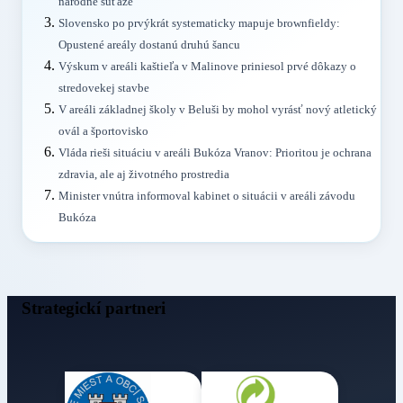
národné súťaže
Slovensko po prvýkrát systematicky mapuje brownfieldy:
Opustené areály dostanú druhú šancu
Výskum v areáli kaštieľa v Malinove priniesol prvé dôkazy o
stredovekej stavbe
V areáli základnej školy v Beluši by mohol vyrásť nový atletický
ovál a športovisko
Vláda rieši situáciu v areáli Bukóza Vranov: Prioritou je ochrana
zdravia, ale aj životného prostredia
Minister vnútra informoval kabinet o situácii v areáli závodu
Bukóza
Strategickí partneri