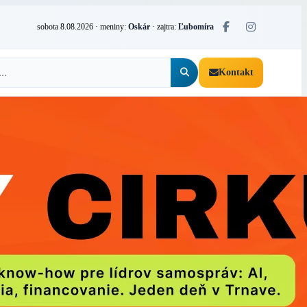
sobota 8.08.2026
· meniny:
Oskár
· zajtra:
Ľubomíra
Kontakt