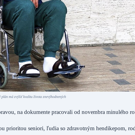
plán má zvýšiť kvalitu života znevýhodnených
rípravou, na dokumente pracovali od novembra minulého ro
prioritou seniori, ľudia so zdravotným hendikepom, rod