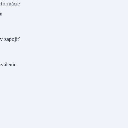
nformácie
ín
v zapojiť
válenie