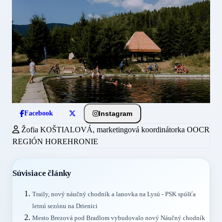
Instagram
Facebook
Žofia KOŠTIALOVÁ, marketingová koordinátorka OOCR
REGIÓN HOREHRONIE
Súvisiace články
Traily, nový náučný chodník a lanovka na Lysú - PSK spúšťa
letnú sezónu na Drienici
Mesto Brezová pod Bradlom vybudovalo nový Náučný chodník