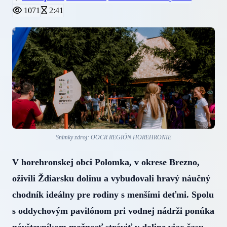
1071
2:41
Snímky zdroj: OOCR REGIÓN HOREHRONIE
V horehronskej obci Polomka, v okrese Brezno,
oživili Ždiarsku dolinu a vybudovali hravý náučný
chodník ideálny pre rodiny s menšími deťmi. Spolu
s oddychovým pavilónom pri vodnej nádrži ponúka