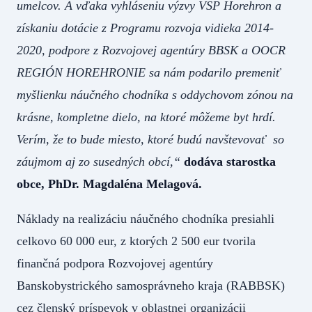
umelcov. A vďaka vyhláseniu výzvy VSP Horehron a
získaniu dotácie z Programu rozvoja vidieka 2014-
2020, podpore z Rozvojovej agentúry BBSK a OOCR
REGIÓN HOREHRONIE sa nám podarilo premeniť
myšlienku náučného chodníka s oddychovom zónou na
krásne, kompletne dielo, na ktoré môžeme byt hrdí.
Verím, že to bude miesto, ktoré budú navštevovať so
záujmom aj zo susedných obcí,“
dodáva starostka
obce, PhDr. Magdaléna Melagová.
Náklady na realizáciu náučného chodníka presiahli
celkovo 60 000 eur, z ktorých 2 500 eur tvorila
finančná podpora Rozvojovej agentúry
Banskobystrického samosprávneho kraja (RABBSK)
cez členský príspevok v oblastnej organizácii