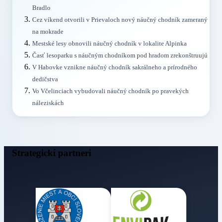
Bradlo
Cez víkend otvorili v Prievaloch nový náučný chodník zameraný
na mokrade
Mestské lesy obnovili náučný chodník v lokalite Alpinka
Časť lesoparku s náučným chodníkom pod hradom zrekonštruujú
V Habovke vznikne náučný chodník sakrálneho a prírodného
dedičstva
Vo Včelinciach vybudovali náučný chodník po pravekých
náleziskách
Strategickí partneri