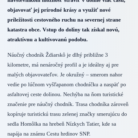
návštevníkom možnosť stráviť v doline viac času,
objavovať jej prírodné krásy a využiť nové
príležitosti cestovného ruchu na severnej strane
katastra obce. Vstup do doliny tak získal novú,
atraktívnu a kultivovanú podobu.
Náučný chodník Ždiarskô je dlhý približne 3
kilometre, má nenáročný profil a je ideálny aj pre
malých objavovateľov. Je okružný – smerom nahor
vedie po lúčnom vyšľapanom chodníčku a naspäť po
asfaltovej ceste dolinou. Nechýba na ňom turistické
značenie pre náučný chodník. Trasa chodníka zároveň
kopíruje turistickú trasu zelenej značky smerujúcu do
sedla Homôlka na hrebeň Nízkych Tatier, kde sa
napája na známu Cestu hrdinov SNP.