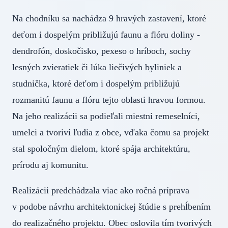
Na chodníku sa nachádza 9 hravých zastavení, ktoré
deťom i dospelým približujú faunu a flóru doliny -
dendrofón, doskočisko, pexeso o hríboch, sochy
lesných zvieratiek či lúka liečivých byliniek a
studnička, ktoré deťom i dospelým približujú
rozmanitú faunu a flóru tejto oblasti hravou formou.
Na jeho realizácii sa podieľali miestni remeselníci,
umelci a tvoriví ľudia z obce, vďaka čomu sa projekt
stal spoločným dielom, ktoré spája architektúru,
prírodu aj komunitu.
Realizácii predchádzala viac ako ročná príprava
v podobe návrhu architektonickej štúdie s prehĺbením
do realizačného projektu. Obec oslovila tím tvorivých