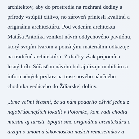
architektov, aby do prostredia na rozhraní dediny a
prírody vstúpili citlivo, no zároveň priniesli kvalitnú a
originálnu architektúru. Pod vedením architekta
Matúša Antolíka vznikol návrh oddychového pavilónu,
ktorý svojím tvarom a použitými materiálmi odkazuje
na tradičnú architektúru. Z diaľky však pripomína
lesný hríb. Súčasťou návrhu bol aj dizajn mobiliáru a
informačných prvkov na trase nového náučného
chodníka vedúceho do Ždiarskej doliny.
„Sme veľmi šťastní, že sa nám podarilo oživiť jednu z
najobľúbenejších lokalít v Polomke, kam radi chodia
miestni aj turisti. Spojili sme originálnu architektúru a
dizajn s umom a šikovnosťou našich remeselníkov a