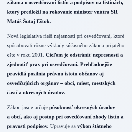
zákona o osvedčovaní listín a podpisov na listinách,
ktorý predložil na rokovanie minister vnútra SR
Matúš Šutaj Eštok.
Nová legislatíva rieši nejasnosti pri osvedčovaní, ktoré
spôsobovali rôzne výklady súčasného zákona prijatého
ešte v roku 2001.
Cieľom je odstrániť nepresnosti a
zjednotiť prax pri osvedčovaní. Prehľadnejšie
pravidlá posilnia právnu istotu občanov aj
osvedčujúcich orgánov – obcí, miest, mestských
častí a okresných úradov.
Zákon jasne určuje
pôsobnosť okresných úradov
a obcí, ako aj postup pri osvedčovaní zhody listín a
pravosti podpisov.
Upravuje sa
výkon štátneho