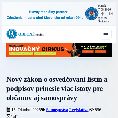
piatok
7.08.2026
·
meniny:
Štefánia
Nový zákon o osvedčovaní listín a
podpisov prinesie viac istoty pre
občanov aj samosprávy
15. Októbra 2025
Samospráva
Legislatíva
856
1:41