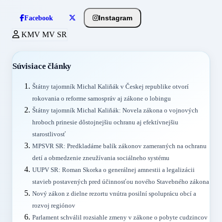
Instagram
Facebook
KMV MV SR
Súvisiace články
Štátny tajomník Michal Kaliňák v Českej republike otvorí
rokovania o reforme samospráv aj zákone o lobingu
Štátny tajomník Michal Kaliňák: Novela zákona o vojnových
hroboch prinesie dôstojnejšiu ochranu aj efektívnejšiu
starostlivosť
MPSVR SR: Predkladáme balík zákonov zameraných na ochranu
detí a obmedzenie zneužívania sociálneho systému
UUPV SR: Roman Skorka o generálnej amnestii a legalizácii
stavieb postavených pred účinnosťou nového Stavebného zákona
Nový zákon z dielne rezortu vnútra posilní spoluprácu obcí a
rozvoj regiónov
Parlament schválil rozsiahle zmeny v zákone o pobyte cudzincov