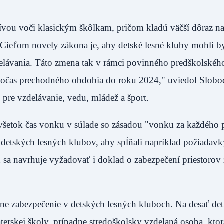
atívou voči klasickým škôlkam, pričom kladú väčší dôraz n
. Cieľom novely zákona je, aby detské lesné kluby mohli b
delávania. Táto zmena tak v rámci povinného predškolskéh
počas prechodného obdobia do roku 2024," uviedol Slobo
 pre vzdelávanie, vedu, mládež a šport.
 všetok čas vonku v súlade so zásadou "vonku za každého 
etských lesných klubov, aby spĺňali napríklad požiadavk
sa navrhuje vyžadovať i doklad o zabezpečení priestorov 
ne zabezpečenie v detských lesných kluboch. Na desať det
terskej školy, prípadne stredoškolsky vzdelaná osoba, ktor