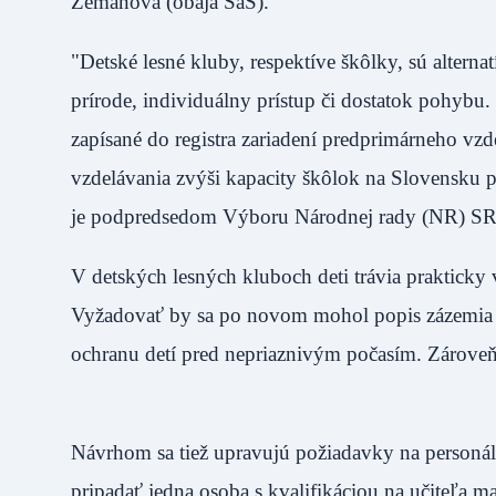
Zemanová (obaja SaS).
"Detské lesné kluby, respektíve škôlky, sú altern
prírode, individuálny prístup či dostatok pohybu
zapísané do registra zariadení predprimárneho vz
vzdelávania zvýši kapacity škôlok na Slovensku 
je podpredsedom Výboru Národnej rady (NR) SR
V detských lesných kluboch deti trávia prakticky
Vyžadovať by sa po novom mohol popis zázemia d
ochranu detí pred nepriaznivým počasím. Zároveň 
Návrhom sa tiež upravujú požiadavky na personál
pripadať jedna osoba s kvalifikáciou na učiteľa ma