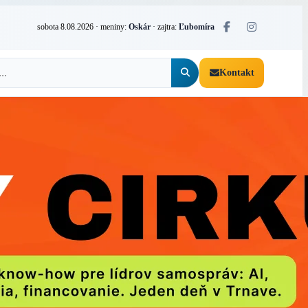
sobota 8.08.2026
· meniny:
Oskár
· zajtra:
Ľubomíra
Kontakt