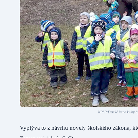
NRSR:Detské lesné kluby b
Vyplýva to z návrhu novely školského zákona, kt