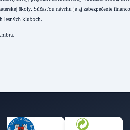
materskej školy. Súčasťou návrhu je aj zabezpečenie financ
kých lesných kluboch.
decembra.