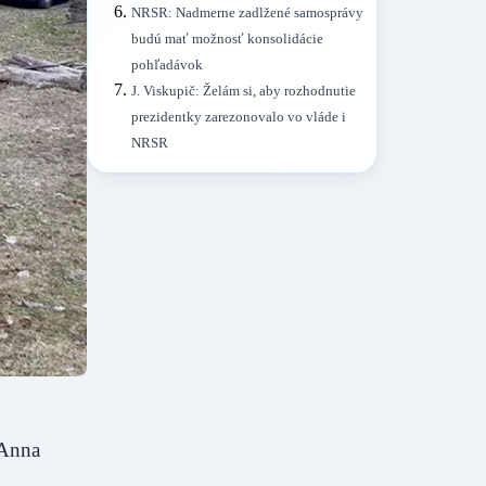
NRSR: Nadmerne zadlžené samosprávy
budú mať možnosť konsolidácie
pohľadávok
J. Viskupič: Želám si, aby rozhodnutie
prezidentky zarezonovalo vo vláde i
NRSR
 Anna