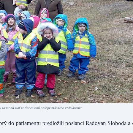
y sa mohli stať zariadeniami predprimárneho vzdelávania
orý do parlamentu predložili poslanci Radovan Sloboda a