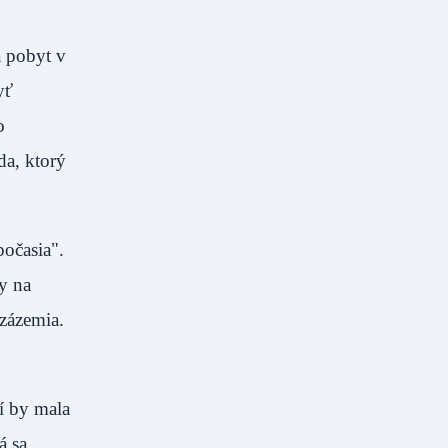
a pobyt v
yť
o
da, ktorý
počasia".
y na
zázemia.
í by mala
á sa