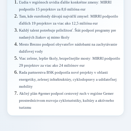
Ľudia v regiónoch uvidia ďalšie konkrétne zmeny: MIRRI
podporilo 15 projektov za 8,6 milióna eur
Tam, kde eurofondy dávajú najväčší zmysel: MIRRI podporilo
ďalších 19 projektov za viac ako 12,5 milióna eur
Každý talent potrebuje príležitosť. Štát podporí programy pre
nadaných žiakov aj mimo školy
Mesto Brezno podporí obyvateľov nádobami na zachytávanie
dažďovej vody
Viac zelene, lepšie školy, bezpečnejšie mosty: MIRRI podporilo
29 projektov za viac ako 24 miliónov eur
Rada partnerstva BSK podporila nové projekty v oblasti
energetiky, zelenej infraštruktúry, cyklodopravy a udržateľnej
mobility
Akčný plán #gemer podporí cestovný ruch v regióne Gemer
prostredníctvom rozvoja cykloturistiky, kultúry a aktívneho
turizmu