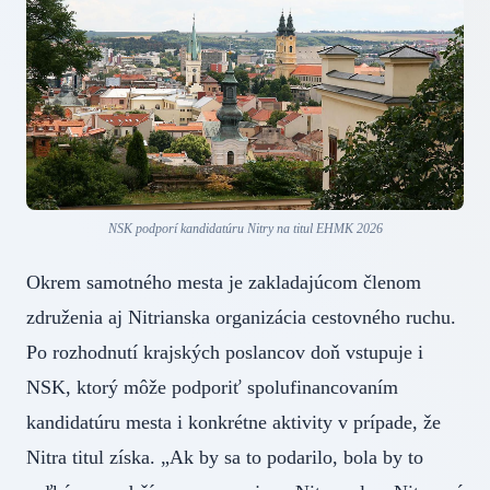
NSK podporí kandidatúru Nitry na titul EHMK 2026
Okrem samotného mesta je zakladajúcom členom
združenia aj Nitrianska organizácia cestovného ruchu.
Po rozhodnutí krajských poslancov doň vstupuje i
NSK, ktorý môže podporiť spolufinancovaním
kandidatúru mesta i konkrétne aktivity v prípade, že
Nitra titul získa. „Ak by sa to podarilo, bola by to