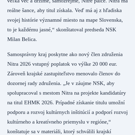
veľká vec a držíme, samozrejme, Nitre palce. Nitra má
reálne šance, aby titul získala. Veď má aj z hľadiska
svojej histórie významné miesto na mape Slovenska,
to je každému jasné,“ skonštatoval predseda NSK
Milan Belica.
Samosprávny kraj poskytne ako nový člen združenia
Nitra 2026 vstupný poplatok vo výške 20 000 eur.
Zároveň krajské zastupiteľstvo menovalo členov do
dozornej rady združenia. „Je v záujme NSK, aby
spolupracoval s mestom Nitra na projekte kandidatúry
na titul EHMK 2026. Prípadné získanie titulu umožní
podporu a rozvoj kultúrnych inštitúcií a podporí rozvoj
kultúrneho a kreatívneho priemyslu v regióne,“
konštatuje sa v materiáli, ktorý schválili krajskí