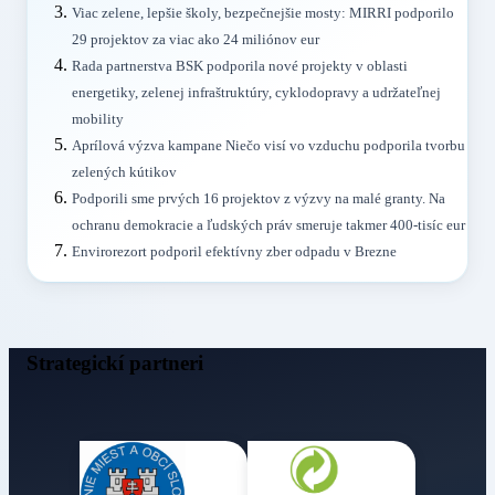
Viac zelene, lepšie školy, bezpečnejšie mosty: MIRRI podporilo
29 projektov za viac ako 24 miliónov eur
Rada partnerstva BSK podporila nové projekty v oblasti
energetiky, zelenej infraštruktúry, cyklodopravy a udržateľnej
mobility
Aprílová výzva kampane Niečo visí vo vzduchu podporila tvorbu
zelených kútikov
Podporili sme prvých 16 projektov z výzvy na malé granty. Na
ochranu demokracie a ľudských práv smeruje takmer 400-tisíc eur
Envirorezort podporil efektívny zber odpadu v Brezne
Strategickí partneri