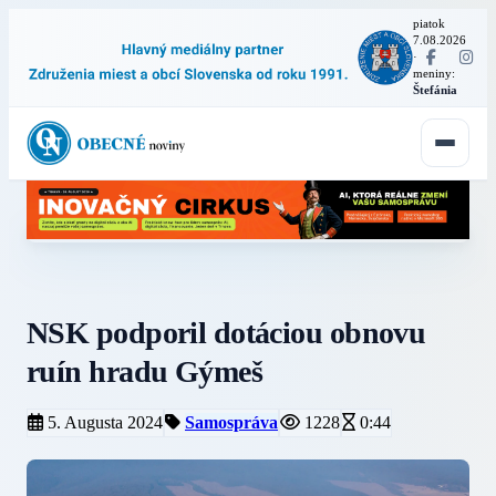
piatok
7.08.2026
·
meniny:
Štefánia
NSK podporil dotáciou obnovu
ruín hradu Gýmeš
5. Augusta 2024
Samospráva
1228
0:44