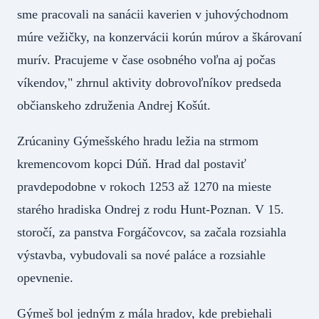
sme pracovali na sanácii kaverien v juhovýchodnom
múre vežičky, na konzervácii korún múrov a škárovaní
murív. Pracujeme v čase osobného voľna aj počas
víkendov," zhrnul aktivity dobrovoľníkov predseda
občianskeho združenia Andrej Košút.
Zrúcaniny Gýmešského hradu ležia na strmom
kremencovom kopci Dúň. Hrad dal postaviť
pravdepodobne v rokoch 1253 až 1270 na mieste
starého hradiska Ondrej z rodu Hunt-Poznan. V 15.
storočí, za panstva Forgáčovcov, sa začala rozsiahla
výstavba, vybudovali sa nové paláce a rozsiahle
opevnenie.
Gýmeš bol jedným z mála hradov, kde prebiehali