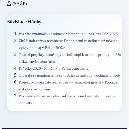
(SAŽP)
Súvisiace články
Poznáte výnimočnú osobnosť? Navrhnite ju na Cenu PSK 2026
Žltý lístok zažíva revolúciu: Doporučenú zásielku si už môžete
vyzdvihnúť aj v BalíkoBOXe
Toto sú projekty, ktoré najviac inšpirujú k ochrane prírody - môžu
získať envirocenu Atlas
Krňačky 2026 - 6. ročník o Veľkú cenu Jasnej
Otvárajú sa nominácie na cenu Atlas za zásluhy v ochrane prírody
Projekt o holokauste realizovaný v Tatranskej galérii v Poprade
získal výročnú cenu
Poznáme víťazov národnej súťaže o Cenu Európskeho týždňa
mobility