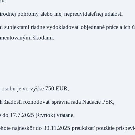
ov,
rodnej pohromy alebo inej nepredvídateľnej udalosti
i subjektami riadne vydokladovať objednané práce a ich ú
kumentovanými škodami.
ú osobu je vo výške 750 EUR,
 žiadostí rozhodovať správna rada Nadácie PSK,
 do 17.7.2025 (štvrtok) vrátane.
ehote najneskôr do 30.11.2025 preukázať použitie príspev