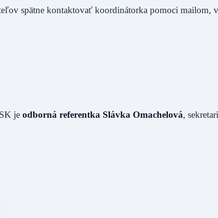
teľov spätne kontaktovať koordinátorka pomoci mailom, v
PSK je
odborná referentka Slávka Omachelová
, sekretar