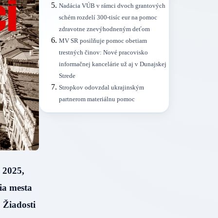
Nadácia VÚB v rámci dvoch grantových
schém rozdelí 300-tisíc eur na pomoc
zdravotne znevýhodneným deťom
MV SR posilňuje pomoc obetiam
trestných činov: Nové pracovisko
informačnej kancelárie už aj v Dunajskej
Strede
Stropkov odovzdal ukrajinským
partnerom materiálnu pomoc
 2025,
ia mesta
 Žiadosti