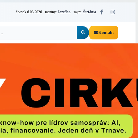
štvrtok 6.08.2026
· meniny:
Jozefína
· zajtra:
Štefánia
Kontakt