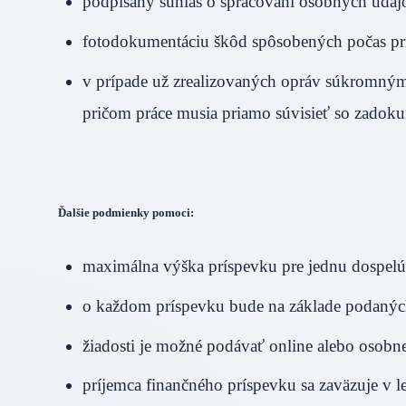
podpísaný súhlas o spracovaní osobných údaj
fotodokumentáciu škôd spôsobených počas prí
v prípade už zrealizovaných opráv súkromným
pričom práce musia priamo súvisieť so zado
Ďalšie podmienky pomoci:
maximálna výška príspevku pre jednu dospel
o každom príspevku bude na základe podaných
žiadosti je možné podávať online alebo osobne
príjemca finančného príspevku sa zaväzuje v l