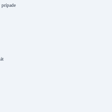
 prípade
iát